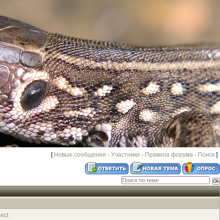
[
Новые сообщения
·
Участники
·
Правила форума
·
Поиск
]
ject