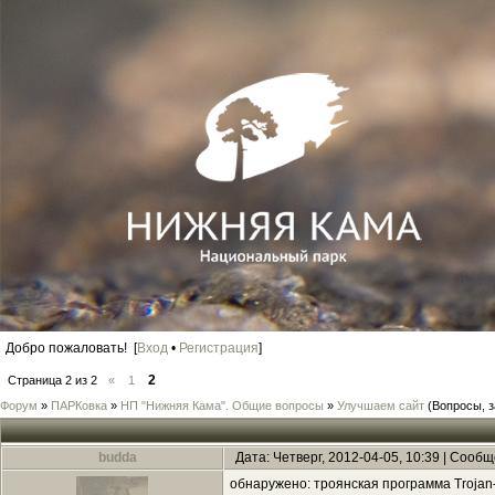
Добро пожаловать! [
Вход
•
Регистрация
]
2
Страница
2
из
2
«
1
Форум
»
ПАРКовка
»
НП "Нижняя Кама". Общие вопросы
»
Улучшаем сайт
(Вопросы, з
budda
Дата: Четверг, 2012-04-05, 10:39 | Сооб
обнаружено: троянская программа Trojan-