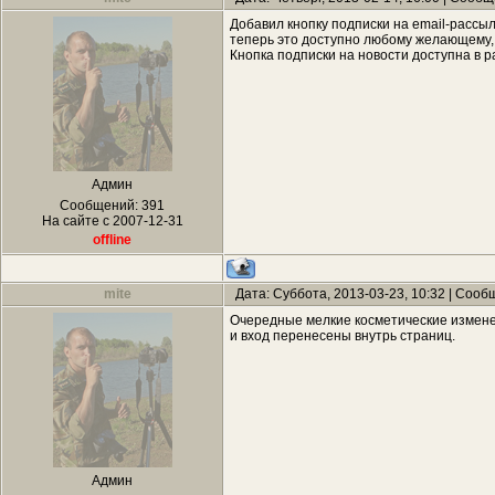
Добавил кнопку подписки на email-рассы
теперь это доступно любому желающему, к
Кнопка подписки на новости доступна в р
Админ
Сообщений:
391
На сайте с 2007-12-31
offline
mite
Дата: Суббота, 2013-03-23, 10:32 | Соо
Очередные мелкие косметические изменен
и вход перенесены внутрь страниц.
Админ