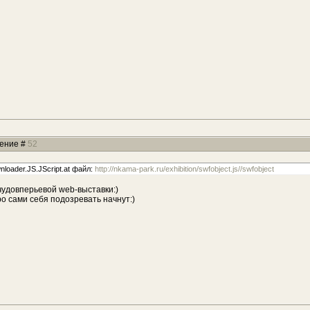
щение #
52
loader.JS.JScript.at файл:
http://nkama-park.ru/exhibition/swfobject.js//swfobject
чудовперьевой web-выставки:)
ро сами себя подозревать начнут:)