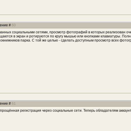
щение #
60
ованных социальными сетями, просмотр фотографий в которых реализован о
аются в экран и ротируются по кругу мышью или кнопками клавиатуры. Полн
окнижников парка. С той же целью - сделать доступным просмотр всех фотогр
щение #
61
прощённая регистрация через социальные сети. Теперь обладателям аккаунто