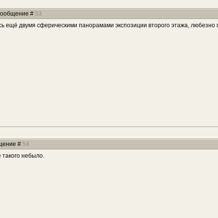
 Сообщение #
53
ь ещё двумя сферическими панорамами экспозиции второго этажа, любезно
бщение #
54
 такого небыло.