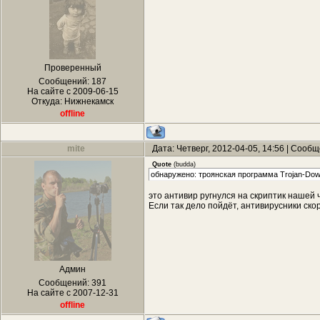
Проверенный
Сообщений:
187
На сайте с 2009-06-15
Откуда: Нижнекамск
offline
mite
Дата: Четверг, 2012-04-05, 14:56 | Сооб
Quote
(
budda
)
обнаружено: троянская программа Trojan-Down
это антивир ругнулся на скриптик нашей 
Если так дело пойдёт, антивирусники ско
Админ
Сообщений:
391
На сайте с 2007-12-31
offline