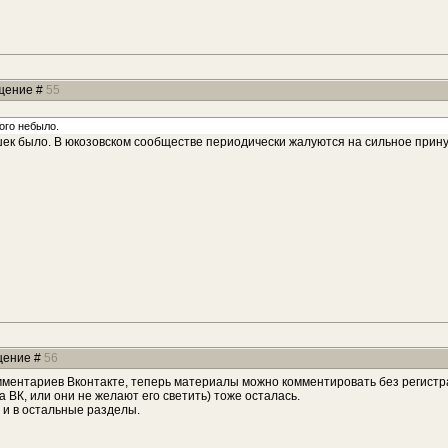
бщение #
55
ого небыло.
шек было. В юкозовском сообществе периодически жалуются на сильное принуд
бщение #
56
омментариев Вконтакте, теперь материалы можно комментировать без регист
та ВК, или они не желают его светить) тоже осталась.
 и в остальные разделы.