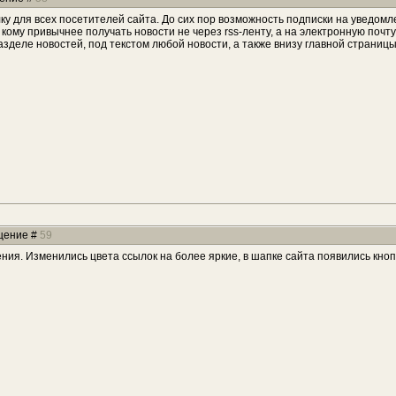
лку для всех посетителей сайта. До сих пор возможность подписки на уведом
ому привычнее получать новости не через rss-ленту, а на электронную почту
азделе новостей, под текстом любой новости, а также внизу главной страницы
бщение #
59
ия. Изменились цвета ссылок на более яркие, в шапке сайта появились кноп