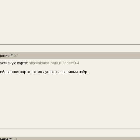
бщение #
57
активную карту:
http://nkama-park.ru/index/0-4
ебованная карта-схема лугов с названиями озёр.
щение #
58