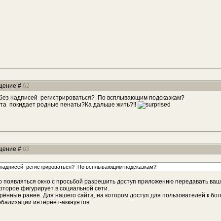
бщение #
62
ам без надписей регистрироваться? По всплывающим подсказкам?
айта покидает родные пенаты?Ка дальше жить?!!
бщение #
63
без надписей регистрироваться? По всплывающим подсказкам?
но появляться окно с просьбой разрешить доступ приложению передавать ваш
оторое фигурирует в социальной сети.
дрённые ранее. Для нашего сайта, на котором доступ для пользователей к бол
обализации интернет-аккаунтов.