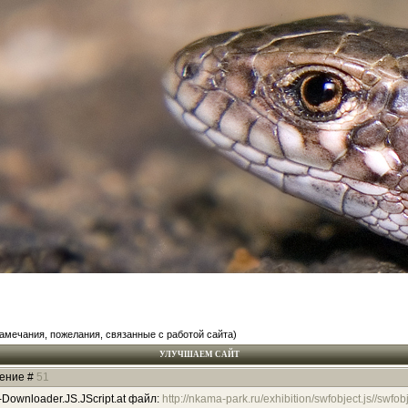
амечания, пожелания, связанные с работой сайта)
УЛУЧШАЕМ САЙТ
щение #
51
Downloader.JS.JScript.at файл:
http://nkama-park.ru/exhibition/swfobject.js//swfob