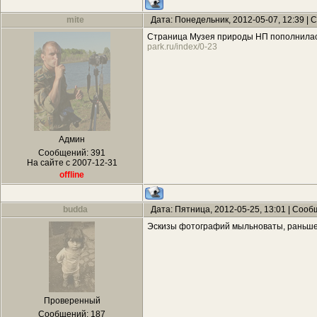
mite
Дата: Понедельник, 2012-05-07, 12:39 |
Страница Музея природы НП пополнилас
park.ru/index/0-23
Админ
Сообщений:
391
На сайте с 2007-12-31
offline
budda
Дата: Пятница, 2012-05-25, 13:01 | Соо
Эскизы фотографий мыльноваты, раньше
Проверенный
Сообщений:
187