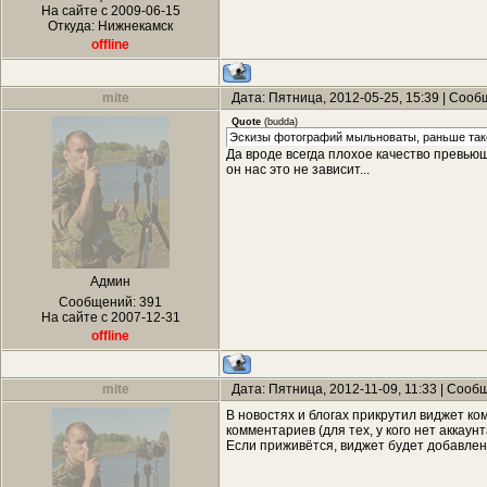
На сайте с 2009-06-15
Откуда: Нижнекамск
offline
mite
Дата: Пятница, 2012-05-25, 15:39 | Соо
Quote
(
budda
)
Эскизы фотографий мыльноваты, раньше так
Да вроде всегда плохое качество превью
он нас это не зависит...
Админ
Сообщений:
391
На сайте с 2007-12-31
offline
mite
Дата: Пятница, 2012-11-09, 11:33 | Соо
В новостях и блогах прикрутил виджет к
комментариев (для тех, у кого нет аккаун
Если приживётся, виджет будет добавлен