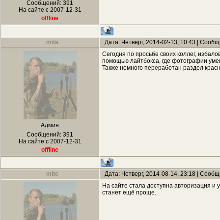
Сообщений:
391
На сайте с 2007-12-31
offline
mite
Дата: Четверг, 2014-02-13, 10:43 | Сооб
Сегодня по просьбе своих коллег, избал
помощью лайтбокса, где фотографии умещ
Также немного переработан раздел красн
Админ
Сообщений:
391
На сайте с 2007-12-31
offline
mite
Дата: Четверг, 2014-08-14, 23:18 | Сооб
На сайте стала доступна авторизация и у
станет ещё проще.