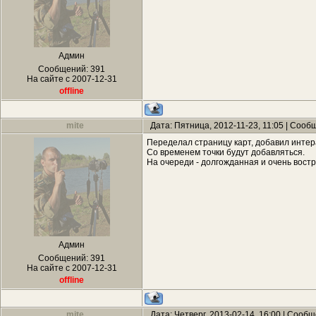
Админ
Сообщений:
391
На сайте с 2007-12-31
offline
mite
Дата: Пятница, 2012-11-23, 11:05 | Соо
Переделал страницу карт, добавил интер
Со временем точки будут добавляться.
На очереди - долгожданная и очень востр
Админ
Сообщений:
391
На сайте с 2007-12-31
offline
mite
Дата: Четверг, 2013-02-14, 16:00 | Сооб