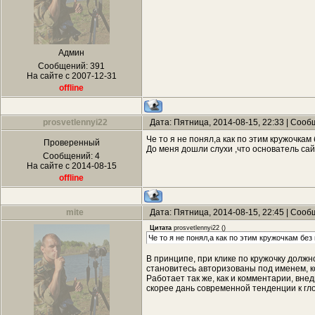
Админ
Сообщений:
391
На сайте с 2007-12-31
offline
prosvetlennyi22
Дата: Пятница, 2014-08-15, 22:33 | Соо
Че то я не понял,а как по этим кружочк
Проверенный
До меня дошли слухи ,что основатель с
Сообщений:
4
На сайте с 2014-08-15
offline
mite
Дата: Пятница, 2014-08-15, 22:45 | Соо
Цитата
prosvetlennyi22
(
)
Че то я не понял,а как по этим кружочкам 
В принципе, при клике по кружочку долж
становитесь авторизованы под именем, к
Работает так же, как и комментарии, вне
скорее дань современной тенденции к гл