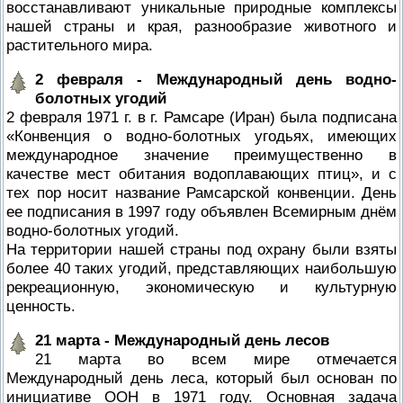
восстанавливают уникальные природные комплексы
ПРОВЕРОЧНЫЙ ЛИСТ,
нашей страны и края, разнообразие животного и
ПРИМЕНЯЕМЫЙ ПРИ
ОСУЩЕСТВЛЕНИИ
растительного мира.
ГОСУДАРСТВЕННОГО НАДЗОР
ОБЛАСТИ ОХРАНЫ И
2 февраля - Международный день водно-
ИСПОЛЬЗОВАНИЯ ООПТ
ФЕДЕРАЛЬНОГО ЗНАЧЕНИЯ
болотных угодий
2 февраля 1971 г. в г. Рамсаре (Иран) была подписана
ПРОГРАММА ПРОФИЛАКТИКИ
РИСКОВ ПРИЧИНЕНИЯ ВРЕДА
«Конвенция о водно-болотных угодьях, имеющих
ПЛАН ПРОВЕДЕНИЯ ПЛАНОВ
международное значение преимущественно в
КОНТРОЛЬНЫХ (НАДЗОРНЫХ
качестве мест обитания водоплавающих птиц», и с
МЕРОПРИЯТИЙ
тех пор носит название Рамсарской конвенции. День
ИСЧЕРПЫВАЮЩИЙ ПЕРЕЧЕН
СВЕДЕНИЙ, КОТОРЫЕ МОГУТ
ее подписания в 1997 году объявлен Всемирным днём
ЗАПРАШИВАТЬСЯ КОНТРОЛ
водно-болотных угодий.
(НАДЗОРНЫМ) ОРГАНОМ У
На территории нашей страны под охрану были взяты
КОНТРОЛИРУЕМОГО ЛИЦА
более 40 таких угодий, представляющих наибольшую
рекреационную, экономическую и культурную
ценность.
21 марта - Международный день лесов
21 марта во всем мире отмечается
Международный день леса, который был основан по
инициативе ООН в 1971 году. Основная задача