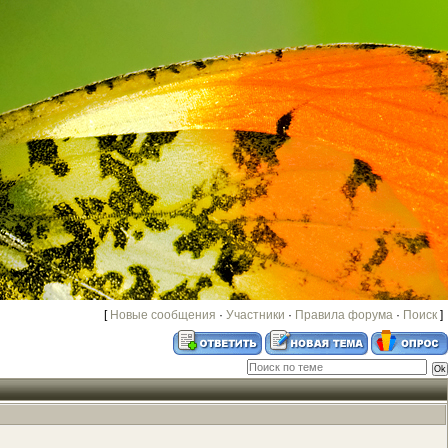
[
Новые сообщения
·
Участники
·
Правила форума
·
Поиск
]