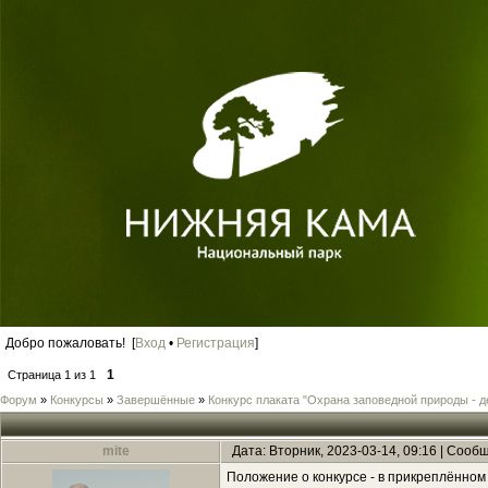
Добро пожаловать! [
Вход
•
Регистрация
]
1
Страница
1
из
1
Форум
»
Конкурсы
»
Завершённые
»
Конкурс плаката "Охрана заповедной природы - д
mite
Дата: Вторник, 2023-03-14, 09:16 | Соо
Положение о конкурсе - в прикреплённом