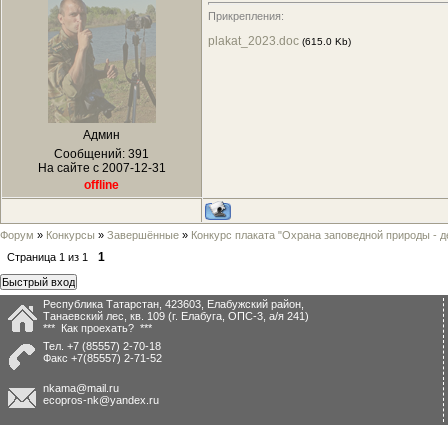
Прикрепления:
plakat_2023.doc
(615.0 Kb)
Админ
Сообщений:
391
На сайте с 2007-12-31
offline
Форум
»
Конкурсы
»
Завершённые
»
Конкурс плаката "Охрана заповедной природы - д
1
Страница
1
из
1
Республика Татарстан, 423603, Елабужский район,
Танаевский лес, кв. 109 (г. Елабуга, ОПС-3, а/я 241)
*** Как проехать? ***
Тел.
+7 (85557) 2-70-18
Факс
+7(85557) 2-71-52
nkama@mail.ru
ecopros-nk@yandex.ru