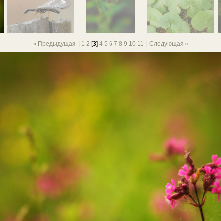
« Предыдущая
|
1
2
[
3
]
4
5
6
7
8
9
10
11
|
Следующая »