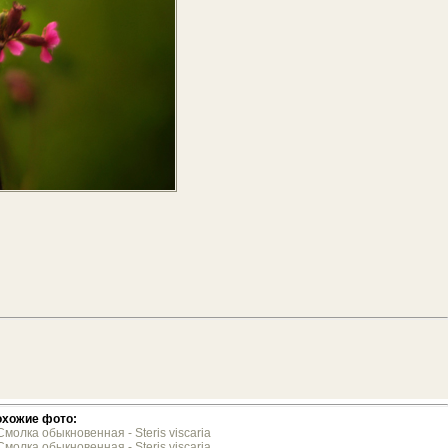
хожие фото:
Смолка обыкновенная - Steris viscaria
Смолка обыкновенная - Steris viscaria