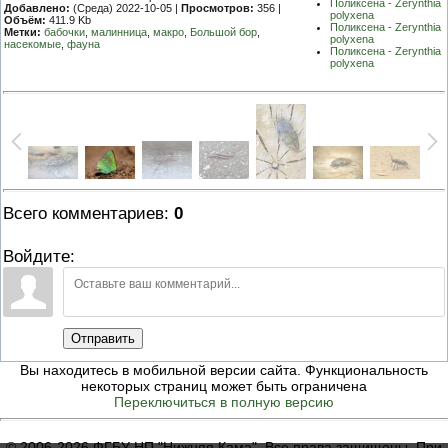
Поликсена - Zerynthia
Добавлено:
(Среда) 2022-10-05 |
Просмотров:
356 |
polyxena
Объём:
411.9 Kb
Поликсена - Zerynthia
Метки:
бабочки
,
малинница
,
макро
,
Большой бор
,
polyxena
насекомые
,
фауна
Поликсена - Zerynthia
polyxena
Всего комментариев
:
0
Войдите:
Отправить
Вы находитесь в мобильной версии сайта. Функциональность
некоторых страниц может быть ограничена
Переключиться в полную версию
© 2006-2026 ФГБУ НП "Нижняя Кама". Все права защищены. При