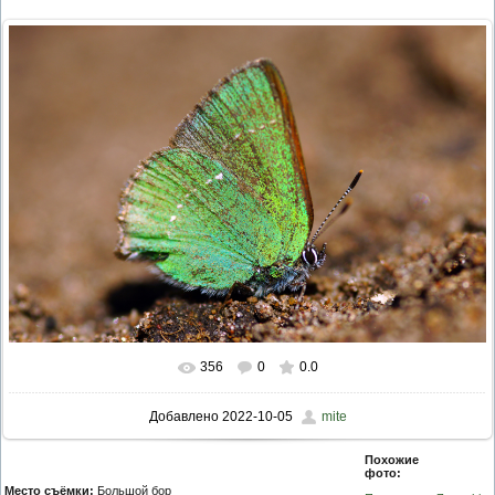
ПРОВЕРОЧНЫЙ ЛИСТ,
ПРИМЕНЯЕМЫЙ ПРИ
ОСУЩЕСТВЛЕНИИ
ГОСУДАРСТВЕННОГО НАДЗОР
ОБЛАСТИ ОХРАНЫ И
ИСПОЛЬЗОВАНИЯ ООПТ
ФЕДЕРАЛЬНОГО ЗНАЧЕНИЯ
ПРОГРАММА ПРОФИЛАКТИКИ
РИСКОВ ПРИЧИНЕНИЯ ВРЕДА
ПЛАН ПРОВЕДЕНИЯ ПЛАНОВ
КОНТРОЛЬНЫХ (НАДЗОРНЫХ
МЕРОПРИЯТИЙ
ИСЧЕРПЫВАЮЩИЙ ПЕРЕЧЕН
СВЕДЕНИЙ, КОТОРЫЕ МОГУТ
ЗАПРАШИВАТЬСЯ КОНТРОЛ
(НАДЗОРНЫМ) ОРГАНОМ У
КОНТРОЛИРУЕМОГО ЛИЦА
356
0
0.0
Добавлено
2022-10-05
mite
Похожие
фото:
Место съёмки:
Большой бор