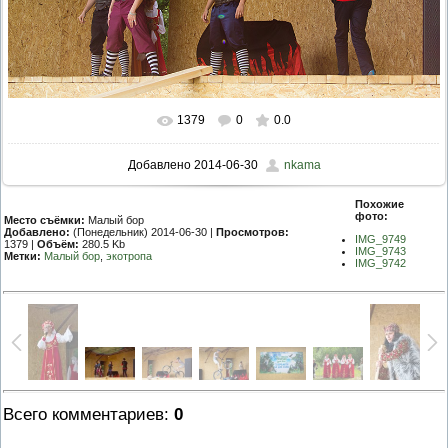
1379
0
0.0
Добавлено
2014-06-30
nkama
Похожие
фото:
Место съёмки:
Малый бор
Добавлено:
(Понедельник) 2014-06-30 |
Просмотров:
IMG_9749
1379 |
Объём:
280.5 Kb
IMG_9743
Метки:
Малый бор
,
экотропа
IMG_9742
Всего комментариев
:
0