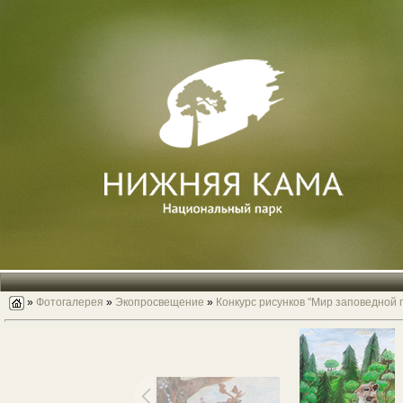
»
Фотогалерея
»
Экопросвещение
»
Конкурс рисунков "Мир заповедной