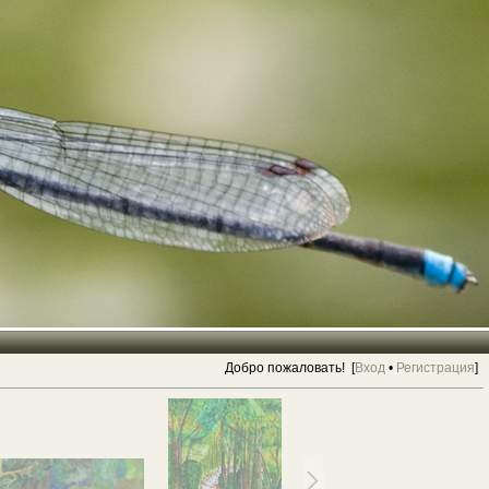
Добро пожаловать! [
Вход
•
Регистрация
]