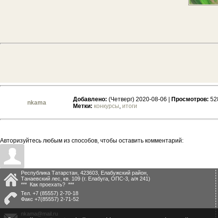
Добавлено:
(Четверг) 2020-08-06 |
Просмотров:
52
nkama
Метки:
конкурсы
,
итоги
Авторизуйтесь любым из способов, чтобы оставить комментарий:
Республика Татарстан, 423603, Елабужский район,
Танаевский лес, кв. 109 (г. Елабуга, ОПС-3, а/я 241)
*** Как проехать? ***
Тел.
+7 (85557) 2-70-18
Факс
+7(85557) 2-71-52
nkama@mail.ru