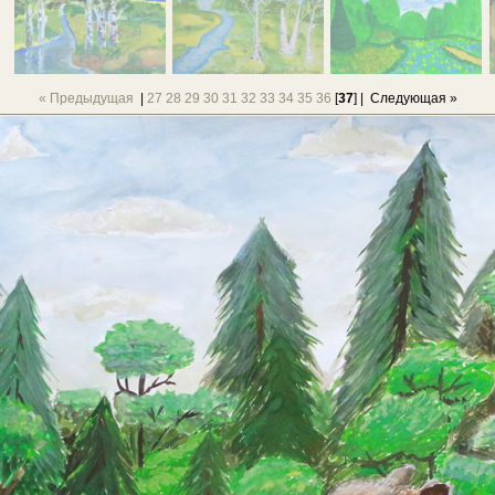
« Предыдущая
|
27
28
29
30
31
32
33
34
35
36
[
37
] |
Следующая »