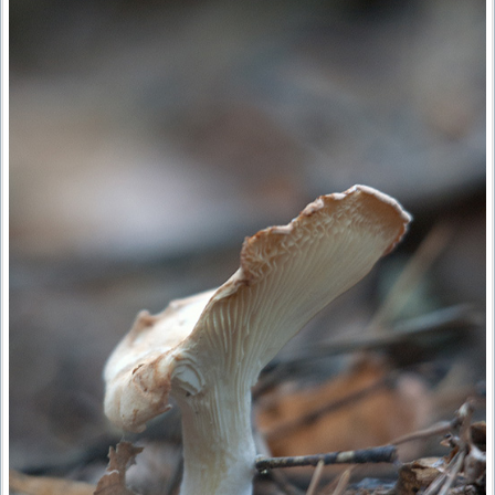
ПРОВЕРОЧНЫЙ ЛИСТ,
ПРИМЕНЯЕМЫЙ ПРИ
ОСУЩЕСТВЛЕНИИ
ГОСУДАРСТВЕННОГО НАДЗОР
ОБЛАСТИ ОХРАНЫ И
ИСПОЛЬЗОВАНИЯ ООПТ
ФЕДЕРАЛЬНОГО ЗНАЧЕНИЯ
ПРОГРАММА ПРОФИЛАКТИКИ
РИСКОВ ПРИЧИНЕНИЯ ВРЕДА
ПЛАН ПРОВЕДЕНИЯ ПЛАНОВ
КОНТРОЛЬНЫХ (НАДЗОРНЫХ
МЕРОПРИЯТИЙ
ИСЧЕРПЫВАЮЩИЙ ПЕРЕЧЕН
СВЕДЕНИЙ, КОТОРЫЕ МОГУТ
ЗАПРАШИВАТЬСЯ КОНТРОЛ
(НАДЗОРНЫМ) ОРГАНОМ У
КОНТРОЛИРУЕМОГО ЛИЦА