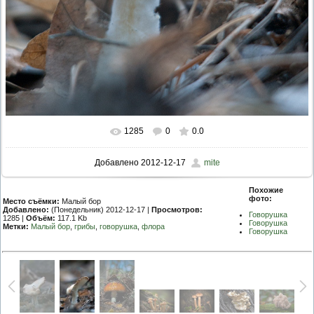
1285
0
0.0
Добавлено
2012-12-17
mite
Похожие
фото:
Место съёмки:
Малый бор
Добавлено:
(Понедельник) 2012-12-17 |
Просмотров:
Говорушка
1285 |
Объём:
117.1 Kb
Говорушка
Метки:
Малый бор
,
грибы
,
говорушка
,
флора
Говорушка