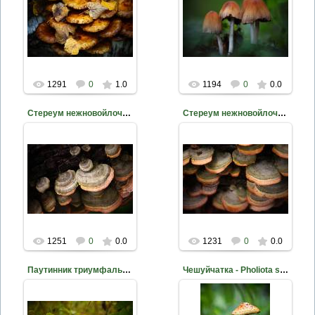
2015-10-22
2015-10-09
Фото Д. Жуков
Фото Д. Жуков
mite
mite
1291
0
1.0
1194
0
0.0
Стереум нежновойлочный - Stereum subtomentosum
Стереум нежновойлочный - Stereum subtomentosum
2015-09-23
2015-09-23
Фото Д. Жуков
Фото Д. Жуков
mite
mite
1251
0
0.0
1231
0
0.0
Паутинник триумфальный - Cortinarius triumphans
Чешуйчатка - Pholiota squarrosoides