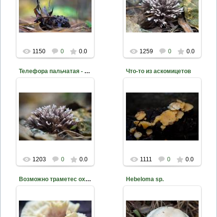
Фото Д. Жуков
Фото Д. Жуков
mite
mite
1150
0
0.0
1259
0
0.0
Телефора пальчатая - Thelephora palmata
Что-то из аскомицетов
2014-02-14
2014-02-14
Фото Д. Жуков
Фото Д. Жуков
mite
mite
1203
0
0.0
1111
0
0.0
Возможно траметес охряный - Trametes ochracea
Hebeloma sp.
2014-02-14
2014-02-10