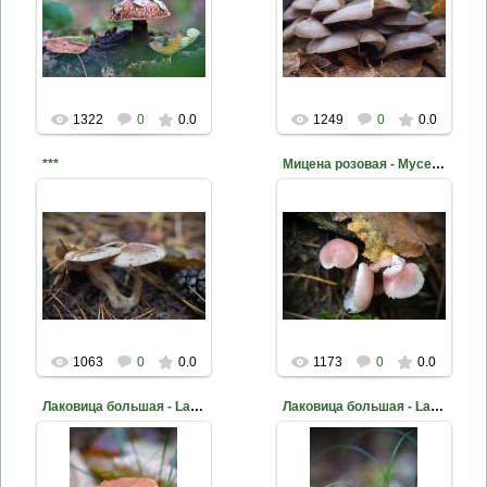
2014-03-03
2014-02-26
Фото Д. Жуков
Фото Д. Жуков
mite
mite
1322
0
0.0
1249
0
0.0
***
Мицена розовая - Mycena rosea
2014-02-21
2014-02-21
Фото Д. Жуков
Фото Д. Жуков
mite
mite
1063
0
0.0
1173
0
0.0
Лаковица большая - Laccaria proxima
Лаковица большая - Laccaria proxima
2014-02-21
2014-02-21