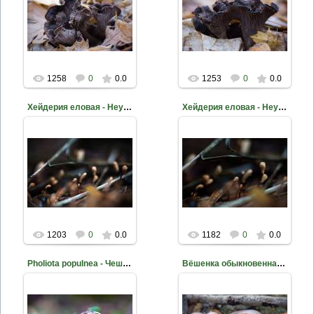
2014-03-21
2014-03-21
Фото Д. Жуков
Фото Д. Жуков
mite
mite
1258
0
0.0
1253
0
0.0
Хейдерия еловая - Heyderia abietis
Хейдерия еловая - Heyderia abietis
2014-03-14
2014-03-14
Фото Д. Жуков
Фото Д. Жуков
mite
mite
1203
0
0.0
1182
0
0.0
Pholiota populnea - Чешуйчатка разрушающая
Вёшенка обыкновенная - Pleurotus ostreatus