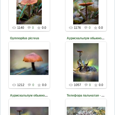
Фото Д. Жуков
Фото Д. Жуков
mite
mite
1140
0
0.0
1176
0
0.0
Gymnopilus picreus
Аурискальпум обыкновенный - Auriscalpium vulgare
2014-02-21
2014-02-17
Фото Д. Жуков
Фото Д. Жуков
mite
mite
1212
0
0.0
1057
0
0.0
Аурискальпум обыкновенный - Auriscalpium vulgare
Телефора пальчатая - Thelephora palmata
2014-02-17
2014-02-14