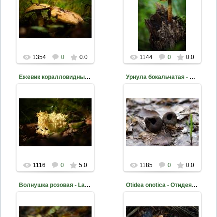
2015-09-17
2015-09-17
Фото Д. Жуков
Фото Д. Жуков
mite
mite
1354
0
0.0
1144
0
0.0
Ежевик коралловидный - Hericium coralloides
Урнула бокальчатая - Urnula craterium
2015-09-02
2015-06-02
Фото Д. Жуков
Фото Д. Жуков
mite
mite
1116
0
5.0
1185
0
0.0
Волнушка розовая - Lactarius torminosus
Otidea onotica - Отидея ослиная