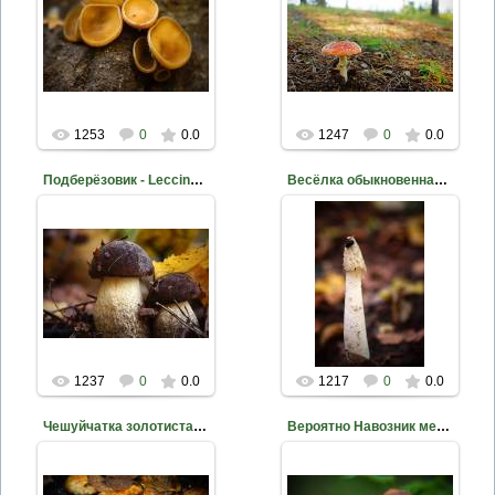
2015-11-10
2015-11-03
Фото Д. Жуков
Фото Д. Жуков
mite
mite
1253
0
0.0
1247
0
0.0
Подберёзовик - Leccinum sp.
Весёлка обыкновенная - Phallus impudlcus
2015-10-30
2015-10-23
Фото Д. Жуков
Фото Д. Жуков
mite
mite
1237
0
0.0
1217
0
0.0
Чешуйчатка золотистая - Pholiota aurivella
Вероятно Навозник мерцающий - Сoprinus micaceus