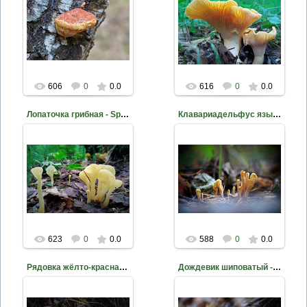
2021-05-22
2020-12-04
Фото Д. Жуков
Фото Д. Жуков
mite
mite
606
0
0.0
616
0
0.0
Лопаточка грибная - Spathularia flavida
Клавариадельфус язычковый - Clavariadelphus ligula
2020-11-27
2020-11-03
Фото Д. Жуков
Фото Д. Жуков
mite
mite
623
0
0.0
588
0
0.0
Рядовка жёлто-красная - Tricholomopsis rutilans
Дождевик шиповатый - Lycoperdon perlatum