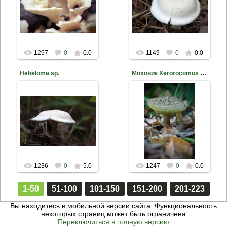
Фото Д. Жуков
Фото Д. Жуков
mite
mite
1297
0
0.0
1149
0
0.0
Hebeloma sp.
Моховик Xerorocomus sp.
2014-02-10
2014-02-06
Фото Д. Жуков
Фото Д. Жуков
mite
mite
1236
0
5.0
1247
0
0.0
1-50
51-100
101-150
151-200
201-223
Вы находитесь в мобильной версии сайта. Функциональность
некоторых страниц может быть ограничена
Переключиться в полную версию