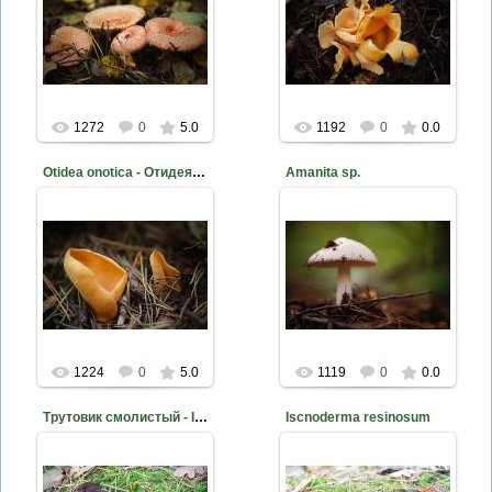
2014-11-01
2014-11-01
Фото Д. Жуков
Фото Д. Жуков
mite
mite
1272
0
5.0
1192
0
0.0
Otidea onotica - Отидея ослиная
Amanita sp.
2014-11-01
2014-09-26
Фото Д. Жуков
Фото Д. Жуков
mite
mite
1224
0
5.0
1119
0
0.0
Трутовик смолистый - Ischnoderma benzoinum
Iscnoderma resinosum