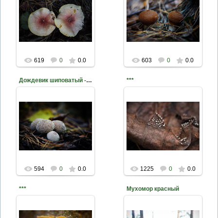
2020-11-01
2020-10-30
Фото Д. Жуков
Фото Д. Жуков
mite
mite
619
0
0.0
603
0
0.0
Дождевик шиповатый - Lycoperdon perlatum
***
2020-10-30
2016-01-28
Фото Д. Жуков
Фото Д. Жуков
mite
mite
594
0
0.0
1225
0
0.0
***
Мухомор красный