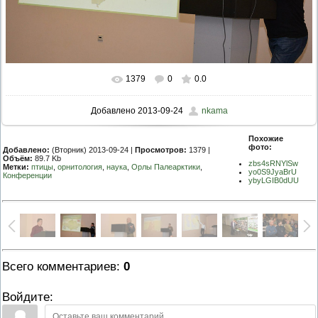
1379
0
0.0
Добавлено
2013-09-24
nkama
Похожие
фото:
Добавлено:
(Вторник) 2013-09-24 |
Просмотров:
1379 |
Объём:
89.7 Kb
zbs4sRNYlSw
Метки:
птицы
,
орнитология
,
наука
,
Орлы Палеарктики
,
yo0S9JyaBrU
Конференции
ybyLGIB0dUU
Всего комментариев
:
0
Войдите: