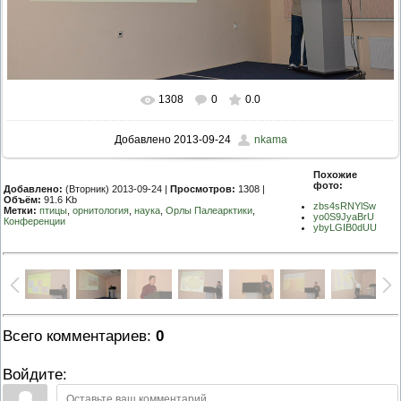
1308
0
0.0
Добавлено
2013-09-24
nkama
Похожие
фото:
Добавлено:
(Вторник) 2013-09-24 |
Просмотров:
1308 |
Объём:
91.6 Kb
zbs4sRNYlSw
Метки:
птицы
,
орнитология
,
наука
,
Орлы Палеарктики
,
yo0S9JyaBrU
Конференции
ybyLGIB0dUU
Всего комментариев
:
0
Войдите: