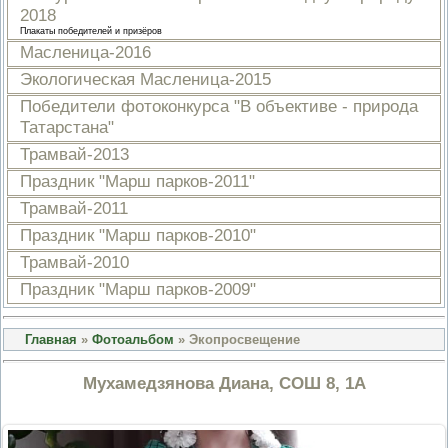
2018
ПРОВЕРОЧНЫЙ ЛИСТ,
ПРИМЕНЯЕМЫЙ ПРИ
Плакаты победителей и призёров
ОСУЩЕСТВЛЕНИИ
Масленица-2016
ГОСУДАРСТВЕННОГО НАДЗОР
ОБЛАСТИ ОХРАНЫ И
Экологическая Масленица-2015
ИСПОЛЬЗОВАНИЯ ООПТ
Победители фотоконкурса "В объективе - природа
ФЕДЕРАЛЬНОГО ЗНАЧЕНИЯ
Татарстана"
ПРОГРАММА ПРОФИЛАКТИКИ
РИСКОВ ПРИЧИНЕНИЯ ВРЕДА
Трамвай-2013
ПЛАН ПРОВЕДЕНИЯ ПЛАНОВ
КОНТРОЛЬНЫХ (НАДЗОРНЫХ
Праздник "Марш парков-2011"
МЕРОПРИЯТИЙ
Трамвай-2011
ИСЧЕРПЫВАЮЩИЙ ПЕРЕЧЕН
СВЕДЕНИЙ, КОТОРЫЕ МОГУТ
Праздник "Марш парков-2010"
ЗАПРАШИВАТЬСЯ КОНТРОЛ
Трамвай-2010
(НАДЗОРНЫМ) ОРГАНОМ У
КОНТРОЛИРУЕМОГО ЛИЦА
Праздник "Марш парков-2009"
Главная
»
Фотоальбом
» Экопросвещение
Мухамедзянова Диана, СОШ 8, 1А