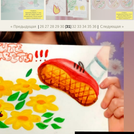
« Предыдущая
|
26
27
28
29
30
[
31
]
32
33
34
35
36
|
Следующая »