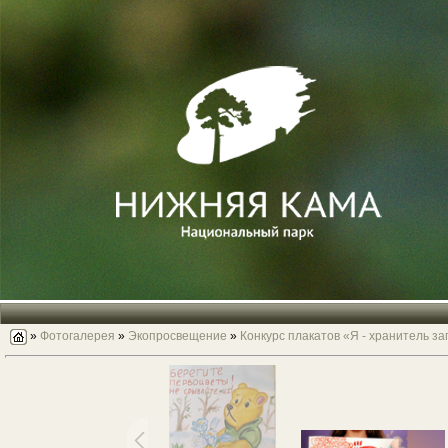
»
Фотогалерея
»
Экопросвещение
»
Конкурс плакатов «Я - хранитель з