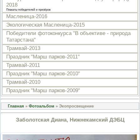
2018
ПРОВЕРОЧНЫЙ ЛИСТ,
ПРИМЕНЯЕМЫЙ ПРИ
Плакаты победителей и призёров
ОСУЩЕСТВЛЕНИИ
Масленица-2016
ГОСУДАРСТВЕННОГО НАДЗОР
ОБЛАСТИ ОХРАНЫ И
Экологическая Масленица-2015
ИСПОЛЬЗОВАНИЯ ООПТ
Победители фотоконкурса "В объективе - природа
ФЕДЕРАЛЬНОГО ЗНАЧЕНИЯ
Татарстана"
ПРОГРАММА ПРОФИЛАКТИКИ
РИСКОВ ПРИЧИНЕНИЯ ВРЕДА
Трамвай-2013
ПЛАН ПРОВЕДЕНИЯ ПЛАНОВ
КОНТРОЛЬНЫХ (НАДЗОРНЫХ
Праздник "Марш парков-2011"
МЕРОПРИЯТИЙ
Трамвай-2011
ИСЧЕРПЫВАЮЩИЙ ПЕРЕЧЕН
СВЕДЕНИЙ, КОТОРЫЕ МОГУТ
Праздник "Марш парков-2010"
ЗАПРАШИВАТЬСЯ КОНТРОЛ
Трамвай-2010
(НАДЗОРНЫМ) ОРГАНОМ У
КОНТРОЛИРУЕМОГО ЛИЦА
Праздник "Марш парков-2009"
Главная
»
Фотоальбом
» Экопросвещение
Заболотская Диана, Нижнекамский ДЭБЦ