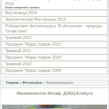
2018
ПРОВЕРОЧНЫЙ ЛИСТ,
ПРИМЕНЯЕМЫЙ ПРИ
Плакаты победителей и призёров
ОСУЩЕСТВЛЕНИИ
Масленица-2016
ГОСУДАРСТВЕННОГО НАДЗОР
ОБЛАСТИ ОХРАНЫ И
Экологическая Масленица-2015
ИСПОЛЬЗОВАНИЯ ООПТ
Победители фотоконкурса "В объективе - природа
ФЕДЕРАЛЬНОГО ЗНАЧЕНИЯ
Татарстана"
ПРОГРАММА ПРОФИЛАКТИКИ
РИСКОВ ПРИЧИНЕНИЯ ВРЕДА
Трамвай-2013
ПЛАН ПРОВЕДЕНИЯ ПЛАНОВ
КОНТРОЛЬНЫХ (НАДЗОРНЫХ
Праздник "Марш парков-2011"
МЕРОПРИЯТИЙ
Трамвай-2011
ИСЧЕРПЫВАЮЩИЙ ПЕРЕЧЕН
СВЕДЕНИЙ, КОТОРЫЕ МОГУТ
Праздник "Марш парков-2010"
ЗАПРАШИВАТЬСЯ КОНТРОЛ
Трамвай-2010
(НАДЗОРНЫМ) ОРГАНОМ У
КОНТРОЛИРУЕМОГО ЛИЦА
Праздник "Марш парков-2009"
Главная
»
Фотоальбом
» Экопросвещение
Минниахметов Инсаф, ДЭБЦ Елабуга