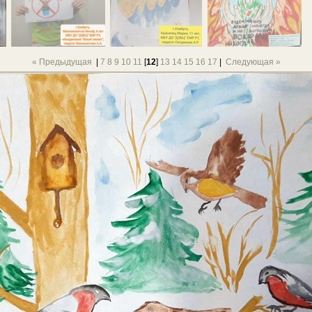
« Предыдущая
|
7
8
9
10
11
[
12
]
13
14
15
16
17
|
Следующая »