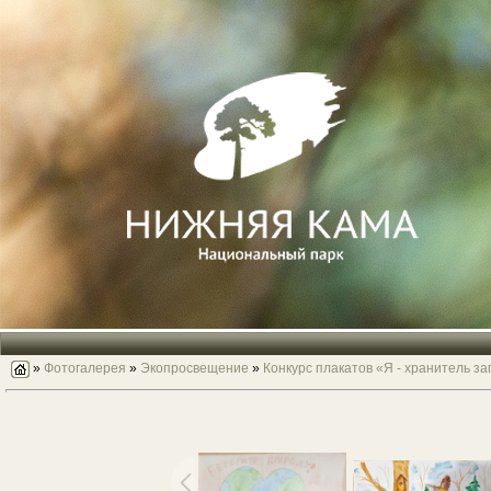
»
Фотогалерея
»
Экопросвещение
»
Конкурс плакатов «Я - хранитель з