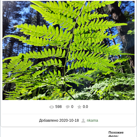
598
0
0.0
Добавлено
2020-10-18
nkama
Похожие
фото: