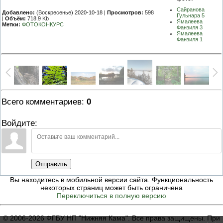
Сайранова
Добавлено:
(Воскресенье) 2020-10-18 |
Просмотров:
598
Гульнара 5
|
Объём:
718.9 Kb
Ямалеева
Метки:
ФОТОКОНКУРС
Фанзиля 3
Ямалеева
Фанзиля 1
Всего комментариев
:
0
Войдите:
Отправить
Вы находитесь в мобильной версии сайта. Функциональность
некоторых страниц может быть ограничена
Переключиться в полную версию
© 2006-2026 ФГБУ НП "Нижняя Кама". Все права защищены. При