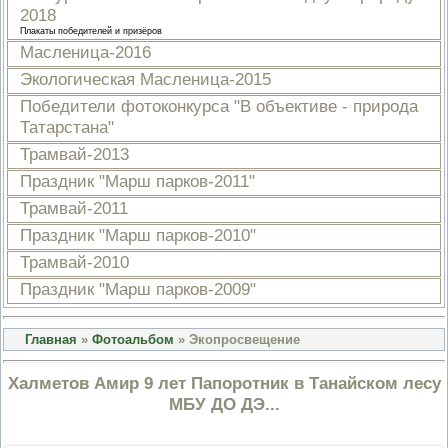
2018
ПРОВЕРОЧНЫЙ ЛИСТ,
ПРИМЕНЯЕМЫЙ ПРИ
Плакаты победителей и призёров
ОСУЩЕСТВЛЕНИИ
Масленица-2016
ГОСУДАРСТВЕННОГО НАДЗОР
ОБЛАСТИ ОХРАНЫ И
Экологическая Масленица-2015
ИСПОЛЬЗОВАНИЯ ООПТ
Победители фотоконкурса "В объективе - природа
ФЕДЕРАЛЬНОГО ЗНАЧЕНИЯ
Татарстана"
ПРОГРАММА ПРОФИЛАКТИКИ
РИСКОВ ПРИЧИНЕНИЯ ВРЕДА
Трамвай-2013
ПЛАН ПРОВЕДЕНИЯ ПЛАНОВ
КОНТРОЛЬНЫХ (НАДЗОРНЫХ
Праздник "Марш парков-2011"
МЕРОПРИЯТИЙ
Трамвай-2011
ИСЧЕРПЫВАЮЩИЙ ПЕРЕЧЕН
СВЕДЕНИЙ, КОТОРЫЕ МОГУТ
Праздник "Марш парков-2010"
ЗАПРАШИВАТЬСЯ КОНТРОЛ
Трамвай-2010
(НАДЗОРНЫМ) ОРГАНОМ У
КОНТРОЛИРУЕМОГО ЛИЦА
Праздник "Марш парков-2009"
Главная
»
Фотоальбом
» Экопросвещение
Халметов Амир 9 лет Папоротник в Танайском лесу
МБУ ДО ДЭ...