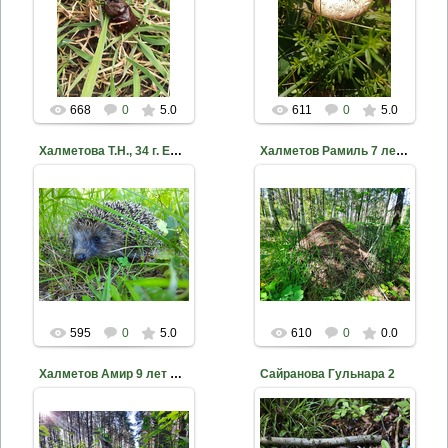
2020-10-18
2020-10-18
nkama
nkama
668
0
5.0
611
0
5.0
Халметова Т.Н., 34 г. Ежик в Малом бору МБУ ДО ДЭБЦ ЕМР РТ
Халметов Рамиль 7 лет Муравейник МБУ ДО ДЭБЦ ЕМР РТ
2020-10-18
2020-10-18
nkama
nkama
595
0
5.0
610
0
0.0
Халметов Амир 9 лет МБУ ДО ДЭБЦ ЕМР РТ Слеток дрозда
Сайранова Гульнара 2