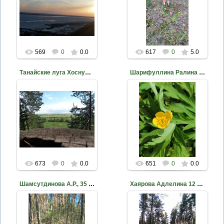
2020-10-18
2020-10-18
nkama
nkama
569
0
0.0
617
0
5.0
Танайские луга Хоснуллина Гульназ Фаридовна, МБУ ДО ДЭБЦ,...
Шарифуллина Ралина 10 лет МБУ ДО ДЭБЦ ЕМР РТ Ветреница
2020-10-18
2020-10-18
nkama
nkama
673
0
0.0
651
0
0.0
Шамсутдинова А.Р., 35 лет Сон-трава МБУ ДО ДЭБЦ ЕМР РТ
Хаярова Адлелина 12 лет Малый бор МБУ ДО ДЭБЦ ЕМР РТ