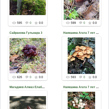
nkama
nkama
595
0
0.0
599
0
0.0
Сайранова Гульнара 3
Наякшина Агата 7 лет Опята в Танайском лесу МБУ ДО ДЭБЦ Е...
2020-10-18
2020-10-18
nkama
nkama
626
0
0.0
593
0
0.0
Магадиев Алмаз Елабуга 29 лет
Наякшина Агата 7 лет МБУ ДО ДЭБЦ ЕМР РТ Грибы Танайского ...
2020-10-18
2020-10-18
Гусеница древоточца