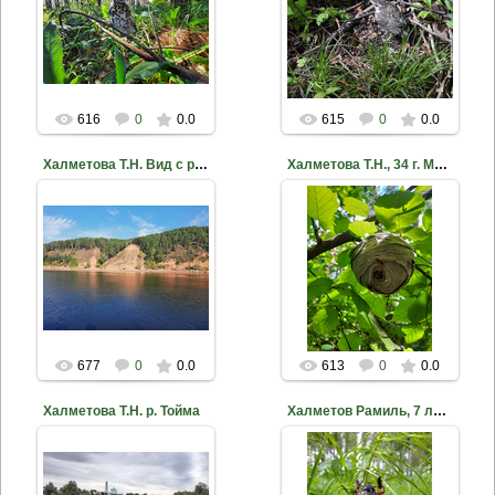
2020-10-18
2020-10-18
nkama
nkama
616
0
0.0
615
0
0.0
Халметова Т.Н. Вид с р.Кама, 35 лет
Халметова Т.Н., 34 г. МБУ ДО ДЭБЦ ЕМР РТ Улей диких пчел
2020-10-18
Комментарий
редактора:
2020-10-18
Очевидно, что на фото
не улей диких пчёл, а
nkama
гнездо ос, их видно на
фото
nkama
677
0
0.0
613
0
0.0
Халметова Т.Н. р. Тойма
Халметов Рамиль, 7 лет МБУ ДО ДЭБЦ ЕМР РТ Жучок в Танайск...