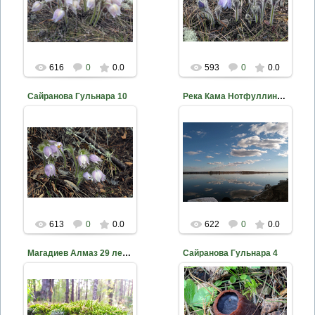
nkama
nkama
616
0
0.0
593
0
0.0
Сайранова Гульнара 10
Река Кама Нотфуллина Айзиля ДЭБЦ ЕМР РТ, 8 лет
2020-10-18
2020-10-18
nkama
nkama
613
0
0.0
622
0
0.0
Магадиев Алмаз 29 лет Елабуга
Сайранова Гульнара 4
2020-10-18
2020-10-18