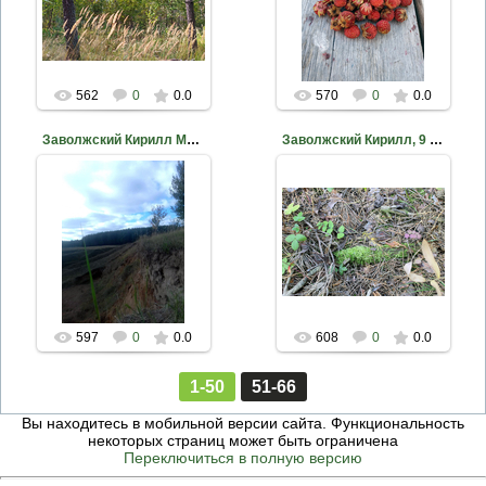
nkama
nkama
562
0
0.0
570
0
0.0
Заволжский Кирилл МБУ ДО ДЭБЦ ЕМР РТ
Заволжский Кирилл, 9 лет, Мох Танайского леса
2020-10-18
2020-10-18
nkama
nkama
597
0
0.0
608
0
0.0
1-50
51-66
Вы находитесь в мобильной версии сайта. Функциональность
некоторых страниц может быть ограничена
Переключиться в полную версию