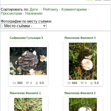
Сортировать по:
Дате
·
Рейтингу
·
Комментариям
·
Просмотрам
·
Названию
Фотографии по месту съёмки:
Сайранова Гульнара 5
Ямалеева Фанзиля 3
2020-10-18
2020-10-18
nkama
nkama
660
0
0.0
684
0
5.0
Ямалеева Фанзиля 1
Ямалеева Фанзиля 2