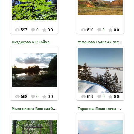
nkama
nkama
597
0
0.0
610
0
0.0
Ситдикова А.Р. Тойма
Усманова Галия 47 лет МБУ ДО ДЭБЦ ЕМР РТ Вид с Красной го...
2020-10-18
2020-10-18
nkama
nkama
568
0
0.0
619
0
0.0
Мыльникова Виктоия 9 лет МБУ ДО ДЭБЦ ЕМР РТ Малый бор
Тарасова Евангелина МБУ ДО ДЭБЦ ЕМР РТ Берег р.Камы
2020-10-18
2020-10-18