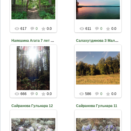
nkama
nkama
617
0
0.0
611
0
0.0
Наякшина Агата 7 лет МБУ ДО ДЭБЦ ЕМР РТ Танайский лес
Салахутдинова З Малый бор
2020-10-18
2020-10-18
nkama
nkama
666
0
0.0
586
0
0.0
Сайранова Гульнара 12
Сайранова Гульнара 11
2020-10-18
2020-10-18