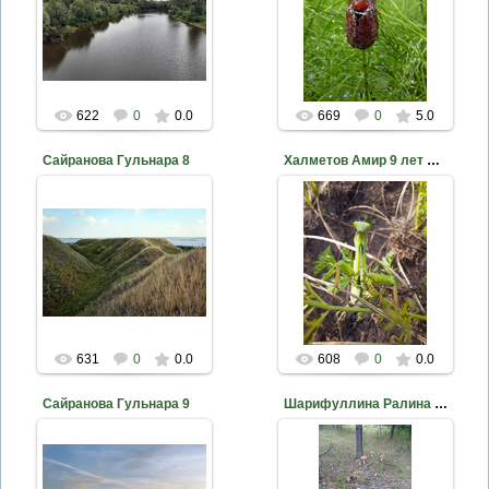
2020-10-18
2020-10-18
nkama
nkama
622
0
0.0
669
0
5.0
Сайранова Гульнара 8
Халметов Амир 9 лет МБУ ДО ДЭБЦ ЕМР РТ Богомол в Малом Бору
2020-10-18
2020-10-18
nkama
nkama
631
0
0.0
608
0
0.0
Сайранова Гульнара 9
Шарифуллина Ралина 10 лет МБУ ДО ДЭБЦ ЕМР РТ Мухоморы