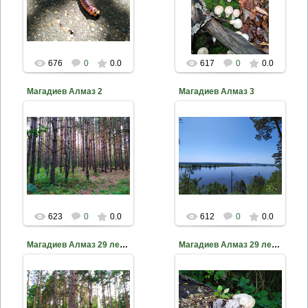
пахучего. Красная книга
РТ
nkama
nkama
676
0
0.0
617
0
0.0
Магадиев Алмаз 2
Магадиев Алмаз 3
2020-10-18
2020-10-18
nkama
nkama
623
0
0.0
612
0
0.0
Магадиев Алмаз 29 лет Елабуга (3)
Магадиев Алмаз 29 лет Елабуга (2)
2020-10-18
2020-10-18