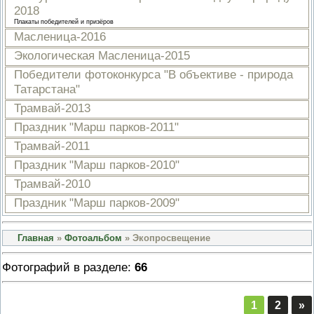
2018
ПРОВЕРОЧНЫЙ ЛИСТ,
ПРИМЕНЯЕМЫЙ ПРИ
Плакаты победителей и призёров
ОСУЩЕСТВЛЕНИИ
Масленица-2016
ГОСУДАРСТВЕННОГО НАДЗОР
ОБЛАСТИ ОХРАНЫ И
Экологическая Масленица-2015
ИСПОЛЬЗОВАНИЯ ООПТ
Победители фотоконкурса "В объективе - природа
ФЕДЕРАЛЬНОГО ЗНАЧЕНИЯ
Татарстана"
ПРОГРАММА ПРОФИЛАКТИКИ
РИСКОВ ПРИЧИНЕНИЯ ВРЕДА
Трамвай-2013
ПЛАН ПРОВЕДЕНИЯ ПЛАНОВ
КОНТРОЛЬНЫХ (НАДЗОРНЫХ
Праздник "Марш парков-2011"
МЕРОПРИЯТИЙ
Трамвай-2011
ИСЧЕРПЫВАЮЩИЙ ПЕРЕЧЕН
СВЕДЕНИЙ, КОТОРЫЕ МОГУТ
Праздник "Марш парков-2010"
ЗАПРАШИВАТЬСЯ КОНТРОЛ
Трамвай-2010
(НАДЗОРНЫМ) ОРГАНОМ У
КОНТРОЛИРУЕМОГО ЛИЦА
Праздник "Марш парков-2009"
Главная
»
Фотоальбом
» Экопросвещение
Фотографий в разделе
:
66
1
2
»