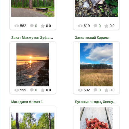
nkama
nkama
562
0
0.0
619
0
0.0
Закат Махмутов Зуфар ДЭБЦ ЕМР РТ, 11 лет
Заволжский Кирилл
2020-10-18
2020-10-18
nkama
nkama
599
0
0.0
602
0
0.0
Магадиев Алмаз 1
Луговые ягоды, Хоснуллин Ислам, 13 лет МЮУ ДО ДЭБЦ
2020-10-18
2020-10-18