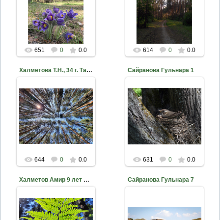
2020-10-18
2020-10-18
nkama
nkama
651
0
0.0
614
0
0.0
Халметова Т.Н., 34 г. Танайский лес МБУ ДО ДЭБЦ ЕМР РТ
Сайранова Гульнара 1
2020-10-18
2020-10-18
nkama
nkama
644
0
0.0
631
0
0.0
Халметов Амир 9 лет Папоротник в Танайском лесу МБУ ДО ДЭ...
Сайранова Гульнара 7
2020-10-18
2020-10-18