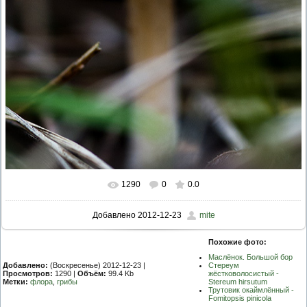
1290
0
0.0
Добавлено
2012-12-23
mite
Похожие фото:
Маслёнок. Большой бор
Добавлено:
(Воскресенье) 2012-12-23 |
Стереум
Просмотров:
1290 |
Объём:
99.4 Kb
жёстковолосистый -
Метки:
флора
,
грибы
Stereum hirsutum
Трутовик окаймлённый -
Fomitopsis pinicola