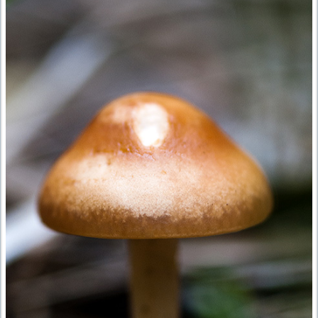
ПРОВЕРОЧНЫЙ ЛИСТ,
ПРИМЕНЯЕМЫЙ ПРИ
ОСУЩЕСТВЛЕНИИ
ГОСУДАРСТВЕННОГО НАДЗОР
ОБЛАСТИ ОХРАНЫ И
ИСПОЛЬЗОВАНИЯ ООПТ
ФЕДЕРАЛЬНОГО ЗНАЧЕНИЯ
ПРОГРАММА ПРОФИЛАКТИКИ
РИСКОВ ПРИЧИНЕНИЯ ВРЕДА
ПЛАН ПРОВЕДЕНИЯ ПЛАНОВ
КОНТРОЛЬНЫХ (НАДЗОРНЫХ
МЕРОПРИЯТИЙ
ИСЧЕРПЫВАЮЩИЙ ПЕРЕЧЕН
СВЕДЕНИЙ, КОТОРЫЕ МОГУТ
ЗАПРАШИВАТЬСЯ КОНТРОЛ
(НАДЗОРНЫМ) ОРГАНОМ У
КОНТРОЛИРУЕМОГО ЛИЦА