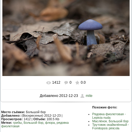
ПРОВЕРОЧНЫЙ ЛИСТ,
ПРИМЕНЯЕМЫЙ ПРИ
ОСУЩЕСТВЛЕНИИ
ГОСУДАРСТВЕННОГО НАДЗОР
ОБЛАСТИ ОХРАНЫ И
ИСПОЛЬЗОВАНИЯ ООПТ
ФЕДЕРАЛЬНОГО ЗНАЧЕНИЯ
ПРОГРАММА ПРОФИЛАКТИКИ
РИСКОВ ПРИЧИНЕНИЯ ВРЕДА
ПЛАН ПРОВЕДЕНИЯ ПЛАНОВ
КОНТРОЛЬНЫХ (НАДЗОРНЫХ
МЕРОПРИЯТИЙ
ИСЧЕРПЫВАЮЩИЙ ПЕРЕЧЕН
СВЕДЕНИЙ, КОТОРЫЕ МОГУТ
ЗАПРАШИВАТЬСЯ КОНТРОЛ
(НАДЗОРНЫМ) ОРГАНОМ У
КОНТРОЛИРУЕМОГО ЛИЦА
1412
0
0.0
Добавлено
2012-12-23
mite
Похожие фото:
Место съёмки:
Большой бор
Рядовка фиолетовая -
Добавлено:
(Воскресенье) 2012-12-23 |
Lepista nuda
Просмотров:
1412 |
Объём:
100.5 Kb
Маслёнок. Большой бор
Метки:
грибы
,
Большой бор
,
флора
,
рядовка
Трутовик окаймлённый -
фиолетовая
Fomitopsis pinicola