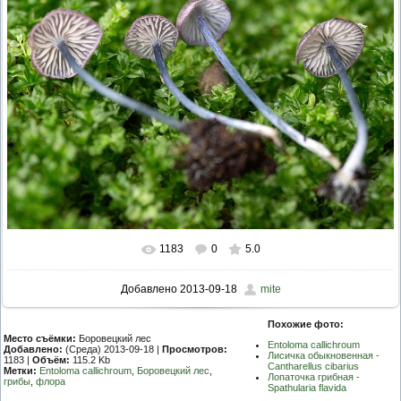
ПРОВЕРОЧНЫЙ ЛИСТ,
ПРИМЕНЯЕМЫЙ ПРИ
ОСУЩЕСТВЛЕНИИ
ГОСУДАРСТВЕННОГО НАДЗОР
ОБЛАСТИ ОХРАНЫ И
ИСПОЛЬЗОВАНИЯ ООПТ
ФЕДЕРАЛЬНОГО ЗНАЧЕНИЯ
ПРОГРАММА ПРОФИЛАКТИКИ
РИСКОВ ПРИЧИНЕНИЯ ВРЕДА
ПЛАН ПРОВЕДЕНИЯ ПЛАНОВ
КОНТРОЛЬНЫХ (НАДЗОРНЫХ
МЕРОПРИЯТИЙ
ИСЧЕРПЫВАЮЩИЙ ПЕРЕЧЕН
СВЕДЕНИЙ, КОТОРЫЕ МОГУТ
ЗАПРАШИВАТЬСЯ КОНТРОЛ
(НАДЗОРНЫМ) ОРГАНОМ У
КОНТРОЛИРУЕМОГО ЛИЦА
1183
0
5.0
Добавлено
2013-09-18
mite
Похожие фото:
Место съёмки:
Боровецкий лес
Entoloma callichroum
Добавлено:
(Среда) 2013-09-18 |
Просмотров:
Лисичка обыкновенная -
1183 |
Объём:
115.2 Kb
Cantharellus cibarius
Метки:
Entoloma callichroum
,
Боровецкий лес
,
Лопаточка грибная -
грибы
,
флора
Spathularia flavida