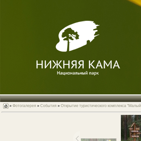
»
Фотогалерея
»
События
»
Открытие туристического комплекса "Малый