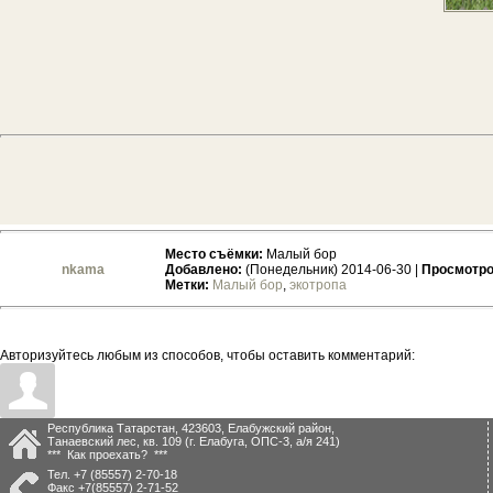
Место съёмки:
Малый бор
nkama
Добавлено:
(Понедельник) 2014-06-30 |
Просмотро
Метки:
Малый бор
,
экотропа
Авторизуйтесь любым из способов, чтобы оставить комментарий:
Республика Татарстан, 423603, Елабужский район,
Танаевский лес, кв. 109 (г. Елабуга, ОПС-3, а/я 241)
*** Как проехать? ***
Тел.
+7 (85557) 2-70-18
Факс
+7(85557) 2-71-52