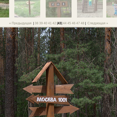
« Предыдущая
|
38
39
40
41
42
[
43
]
44
45
46
47
48
|
Следующая »