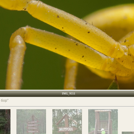
IMG_9551
 бор"