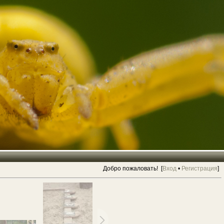
Добро пожаловать! [
Вход
•
Регистрация
]