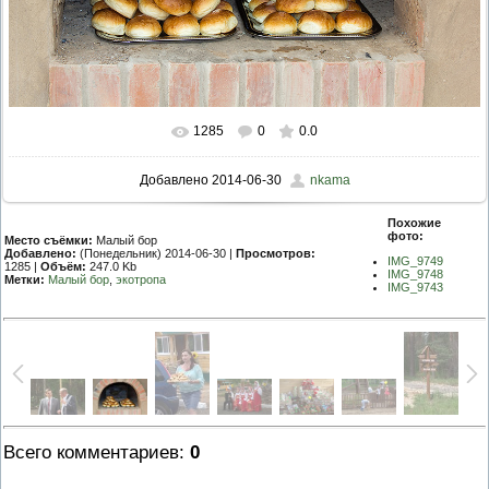
1285
0
0.0
Добавлено
2014-06-30
nkama
Похожие
фото:
Место съёмки:
Малый бор
Добавлено:
(Понедельник) 2014-06-30 |
Просмотров:
IMG_9749
1285 |
Объём:
247.0 Kb
IMG_9748
Метки:
Малый бор
,
экотропа
IMG_9743
Всего комментариев
:
0