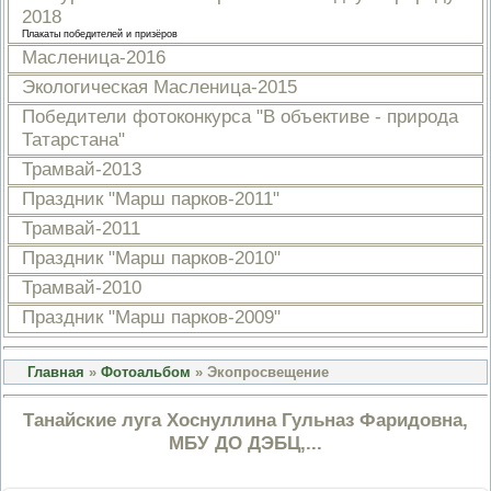
2018
ПРОВЕРОЧНЫЙ ЛИСТ,
ПРИМЕНЯЕМЫЙ ПРИ
Плакаты победителей и призёров
ОСУЩЕСТВЛЕНИИ
Масленица-2016
ГОСУДАРСТВЕННОГО НАДЗОР
ОБЛАСТИ ОХРАНЫ И
Экологическая Масленица-2015
ИСПОЛЬЗОВАНИЯ ООПТ
Победители фотоконкурса "В объективе - природа
ФЕДЕРАЛЬНОГО ЗНАЧЕНИЯ
Татарстана"
ПРОГРАММА ПРОФИЛАКТИКИ
РИСКОВ ПРИЧИНЕНИЯ ВРЕДА
Трамвай-2013
ПЛАН ПРОВЕДЕНИЯ ПЛАНОВ
КОНТРОЛЬНЫХ (НАДЗОРНЫХ
Праздник "Марш парков-2011"
МЕРОПРИЯТИЙ
Трамвай-2011
ИСЧЕРПЫВАЮЩИЙ ПЕРЕЧЕН
СВЕДЕНИЙ, КОТОРЫЕ МОГУТ
Праздник "Марш парков-2010"
ЗАПРАШИВАТЬСЯ КОНТРОЛ
Трамвай-2010
(НАДЗОРНЫМ) ОРГАНОМ У
КОНТРОЛИРУЕМОГО ЛИЦА
Праздник "Марш парков-2009"
Главная
»
Фотоальбом
» Экопросвещение
Танайские луга Хоснуллина Гульназ Фаридовна,
МБУ ДО ДЭБЦ,...