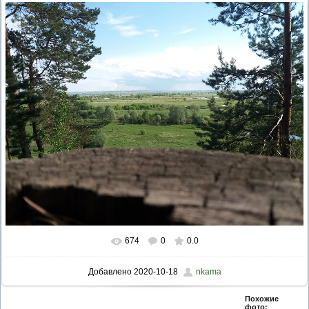
674
0
0.0
Добавлено
2020-10-18
nkama
Похожие
фото: