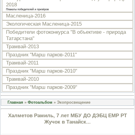
2018
ПРОВЕРОЧНЫЙ ЛИСТ,
ПРИМЕНЯЕМЫЙ ПРИ
Плакаты победителей и призёров
ОСУЩЕСТВЛЕНИИ
Масленица-2016
ГОСУДАРСТВЕННОГО НАДЗОР
ОБЛАСТИ ОХРАНЫ И
Экологическая Масленица-2015
ИСПОЛЬЗОВАНИЯ ООПТ
Победители фотоконкурса "В объективе - природа
ФЕДЕРАЛЬНОГО ЗНАЧЕНИЯ
Татарстана"
ПРОГРАММА ПРОФИЛАКТИКИ
РИСКОВ ПРИЧИНЕНИЯ ВРЕДА
Трамвай-2013
ПЛАН ПРОВЕДЕНИЯ ПЛАНОВ
КОНТРОЛЬНЫХ (НАДЗОРНЫХ
Праздник "Марш парков-2011"
МЕРОПРИЯТИЙ
Трамвай-2011
ИСЧЕРПЫВАЮЩИЙ ПЕРЕЧЕН
СВЕДЕНИЙ, КОТОРЫЕ МОГУТ
Праздник "Марш парков-2010"
ЗАПРАШИВАТЬСЯ КОНТРОЛ
Трамвай-2010
(НАДЗОРНЫМ) ОРГАНОМ У
КОНТРОЛИРУЕМОГО ЛИЦА
Праздник "Марш парков-2009"
Главная
»
Фотоальбом
» Экопросвещение
Халметов Рамиль, 7 лет МБУ ДО ДЭБЦ ЕМР РТ
Жучок в Танайск...