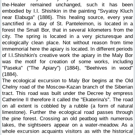
the-Healer remained unchanged, such it has been
embodied by I.I. Shishkin in the painting "Svyatoy Kluch
near Elabuga" (1886). This healing source, every year
sanctified in a day of St. Panteleimon, is located in a
forest the Small Bor, that in several kilometers from the
city. The spring is located in a very picturesque and
ecologically clean place. Not without reason from time
immemorial here the apiary is located. In different periods
of I.I.Shishkin's creative work the apiary in the Maly Bor
was the motif for creation of some works, including
"Paseka" ("The Apiary") (1884), "Beehives in wood"
(1884).
The ecological excursion to Maly Bor begins at the Old
Chelny road of the Moscow-Kazan branch of the Siberian
tract. This road was built under the Decree by empress
Catherine II therefore it called the "Ekaterina's". The road
on all extent is cobbled by a rubble (a form of natural
limestone). Further the ecological road passes through
the pine forest. Crossing an old peatbog with numerous
lakes, the sightseers appear on a water-meadow. As a
whole excursion acquaints visitors as with the historical