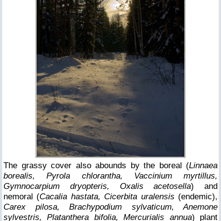
The grassy cover also abounds by the boreal (
Linnaea
borealis, Pyrola chlorantha, Vaccinium myrtillus,
Gymnocarpium dryopteris, Oxalis acetosella
) and
nemoral (
Cacalia hastata, Cicerbita uralensis
(endemic),
Carex pilosa, Brachypodium sylvaticum, Anemone
sylvestris, Platanthera bifolia, Mercurialis annua
) plant