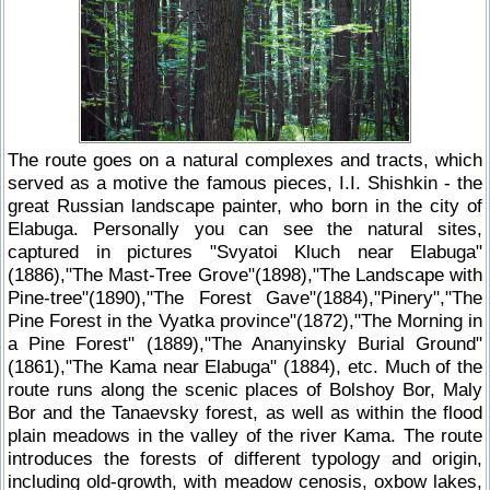
The route goes on a natural complexes and tracts, which
served as a motive the famous pieces, I.I. Shishkin - the
great Russian landscape painter, who born in the city of
Elabuga. Personally you can see the natural sites,
captured in pictures "Svyatoi Kluch near Elabuga"
(1886),"The Mast-Tree Grove"(1898),"The Landscape with
Pine-tree"(1890),"The Forest Gave"(1884),"Pinery","The
Pine Forest in the Vyatka province"(1872),"The Morning in
a Pine Forest" (1889),"The Ananyinsky Burial Ground"
(1861),"The Kama near Elabuga" (1884), etc. Much of the
route runs along the scenic places of Bolshoy Bor, Maly
Bor and the Tanaevsky forest, as well as within the flood
plain meadows in the valley of the river Kama. The route
introduces the forests of different typology and origin,
including old-growth, with meadow cenosis, oxbow lakes,