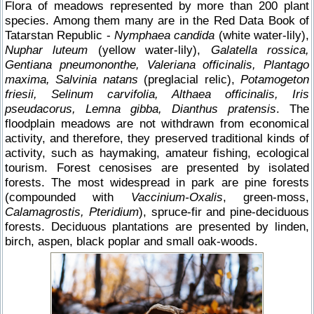
Flora of meadows represented by more than 200 plant
species. Among them many are in the Red Data Book of
Tatarstan Republic -
Nymphaea candida
(white water-lily),
Nuphar luteum
(yellow water-lily),
Galatella rossica,
Gentiana pneumononthe, Valeriana officinalis, Plantago
maxima, Salvinia natans
(preglacial relic),
Potamogeton
friesii, Selinum carvifolia, Althaea officinalis, Iris
pseudacorus, Lemna gibba, Dianthus pratensis
. The
floodplain meadows are not withdrawn from economical
activity, and therefore, they preserved traditional kinds of
activity, such as haymaking, amateur fishing, ecological
tourism. Forest cenosises are presented by isolated
forests. The most widespread in park are pine forests
(compounded with
Vaccinium-Oxalis
, green-moss,
Calamagrostis, Pteridium
), spruce-fir and pine-deciduous
forests. Deciduous plantations are presented by linden,
birch, aspen, black poplar and small oak-woods.