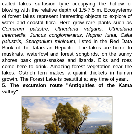
called lakes suffosion type occupying the hollow of
blowing with the relative depth of 1,5-7,5 m. Ecosystems
of forest lakes represent interesting objects to explore of
water and coastal flora. Here grow rare plants such as
Comarum palustre, Utricularia vulgaris, Utricularia
intermedia, Juncus conglomeratus, Nuphar lutea, Calla
palustris, Sparganium minimum
, listed in the Red Data
Book of the Tatarstan Republic. The lakes are home to
muskrats, waterfowl and forest songbirds, on the sunny
shores bask grass-snakes and lizards. Elks and roes
come here to drink. Amazing forest vegetation near the
lakes. Ostrich fern makes a quaint thickets in human
growth. The Forest Lake is beautiful at any time of year...
5. The excursion route "Antiquities of the Kama
valley"