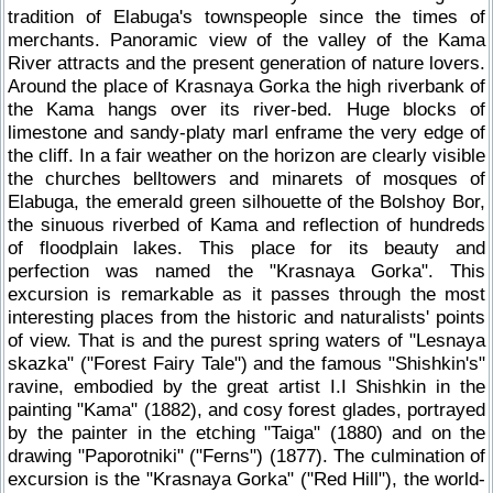
tradition of Elabuga's townspeople since the times of
merchants. Panoramic view of the valley of the Kama
River attracts and the present generation of nature lovers.
Around the place of Krasnaya Gorka the high riverbank of
the Kama hangs over its river-bed. Huge blocks of
limestone and sandy-platy marl enframe the very edge of
the cliff. In a fair weather on the horizon are clearly visible
the churches belltowers and minarets of mosques of
Elabuga, the emerald green silhouette of the Bolshoy Bor,
the sinuous riverbed of Kama and reflection of hundreds
of floodplain lakes. This place for its beauty and
perfection was named the "Krasnaya Gorka". This
excursion is remarkable as it passes through the most
interesting places from the historic and naturalists' points
of view. That is and the purest spring waters of "Lesnaya
skazka" ("Forest Fairy Tale") and the famous "Shishkin's"
ravine, embodied by the great artist I.I Shishkin in the
painting "Kama" (1882), and cosy forest glades, portrayed
by the painter in the etching "Taiga" (1880) and on the
drawing "Paporotniki" ("Ferns") (1877). The culmination of
excursion is the "Krasnaya Gorka" ("Red Hill"), the world-