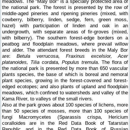
meadows. The "Maly Bor" is a specially protected area of
the national park. The forest is presented by the row of
middle-aged pineries and ripening pineries (mixed, with
cowberry, bilberry, linden, sedge, fern, green moss,
hazel) with participation of linden and oak in an
undergrowth, with separate areas of fir-groves (mixed,
with bilberry). The southern forest-edge borders on a
peatbog and floodplain meadows, where prevail willow
and alder. The attendant forest breeds in the Maly Bor
are:
Betula verrucosa, Fraxinus excelsior, Acer
platanoides, Tilia cordata, Populus tremula
. The flora of
the national park is presented by more than 650 vascular
plants species, the base of which is boreal and nemoral
plant species, growing in the forest-covered and forest-
edged ecotopes; and also plants of upland and floodplain
meadows, which confined to watersheds and valley of the
Kama River, to valleys of the small rivers.
Also at the park grows about 100 species of lichens, more
than 50 species of mosses, more than 100 species of
fungi Macromycetes (Sparassis crispa, Hericium
coralloides are in the Red Data Book of Tatarstan
Republic and in the Red Data Book of Russian