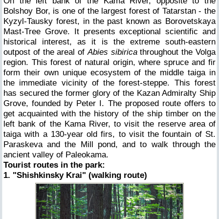
On the left bank of the Kama River, opposite to the
Bolshoy Bor, is one of the largest forest of Tatarstan - the
Kyzyl-Tausky forest, in the past known as Borovetskaya
Mast-Tree Grove. It presents exceptional scientific and
historical interest, as it is the extreme south-eastern
outpost of the areal of
Abies sibirica
throughout the Volga
region. This forest of natural origin, where spruce and fir
form their own unique ecosystem of the middle taiga in
the immediate vicinity of the forest-steppe. This forest
has secured the former glory of the Kazan Admiralty Ship
Grove, founded by Peter I. The proposed route offers to
get acquainted with the history of the ship timber on the
left bank of the Kama River, to visit the reserve area of
taiga with a 130-year old firs, to visit the fountain of St.
Paraskeva and the Mill pond, and to walk through the
ancient valley of Paleokama.
Tourist routes in the park:
1. "Shishkinsky Krai" (walking route)