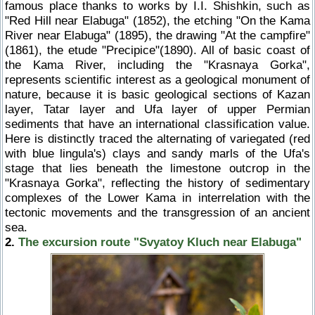
famous place thanks to works by I.I. Shishkin, such as
"Red Hill near Elabuga" (1852), the etching "On the Kama
River near Elabuga" (1895), the drawing "At the campfire"
(1861), the etude "Precipice"(1890). All of basic coast of
the Kama River, including the "Krasnaya Gorka",
represents scientific interest as a geological monument of
nature, because it is basic geological sections of Kazan
layer, Tatar layer and Ufa layer of upper Permian
sediments that have an international classification value.
Here is distinctly traced the alternating of variegated (red
with blue lingula's) clays and sandy marls of the Ufa's
stage that lies beneath the limestone outcrop in the
"Krasnaya Gorka", reflecting the history of sedimentary
complexes of the Lower Kama in interrelation with the
tectonic movements and the transgression of an ancient
sea.
2.
The excursion route "Svyatoy Kluch near Elabuga"