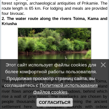
forest springs, archaeological antiquities of Prikamie. The
route length is 65 km. For lodging and meals are provided
four bivouac.
2. The water route along the rivers Toima, Kama and
Kriusha
Этот сайт использует файлы cookies для
более комфортной работы пользователя.
Продолжая просмотр страниц сайта, вы
This journey on canoes begins at the downstream Toima,
соглашаетесь с
Политикой использования
wich is a natural monument of Tatarstan. The lowland
river flows among the floodplain meadows, behind which
файлов cookies
.
rise a wall of pine forest. The riverbanks are chosen by
people thousands of years ago, forming the ancient
СОГЛАСИТЬСЯ
settlement here. The floodplain abounds with oxbow