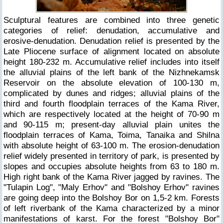
Sculptural features are combined into three genetic
categories of relief: denudation, accumulative and
erosive-denudation. Denudation relief is presented by the
Late Pliocene surface of alignment located on absolute
height 180-232 m. Accumulative relief includes into itself
the alluvial plains of the left bank of the Nizhnekamsk
Reservoir on the absolute elevation of 100-130 m,
complicated by dunes and ridges; alluvial plains of the
third and fourth floodplain terraces of the Kama River,
which are respectively located at the height of 70-90 m
and 90-115 m; present-day alluvial plain unites the
floodplain terraces of Kama, Toima, Tanaika and Shilna
with absolute height of 63-100 m. The erosion-denudation
relief widely presented in territory of park, is presented by
slopes and occupies absolute heights from 63 to 180 m.
High right bank of the Kama River jagged by ravines. The
"Tulapin Log", "Maly Erhov" and "Bolshoy Erhov" ravines
are going deep into the Bolshoy Bor on 1,5-2 km. Forests
of left riverbank of the Kama characterized by a minor
manifestations of karst. For the forest "Bolshoy Bor"