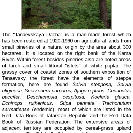
The "Tanaevskaya Dacha" is a man-made forest which
has been restored at 1920-1960 on agricultural lands from
small pineries of a natural origin by the area about 300
hectares. It is located on the right bank of the Kama
River. Within forest besides pineries also are noted areas
of larch and small littoral "islets" of white poplar. The
grassy cover of coastal zones of southern exposition of
Tanaevsky the forest have the elements of steppe
formation, here are found
Salvia stepposa, Salvia
uliginosa, Scorzonera purpurea, Ajuga reptans, Cucubalus
baccifer, Deschampsia cespitosa, Koeleria glauca,
Echinops ruthenicus, Stipa pennata, Trachonutum
sarmatiense
(endemic), most of which are listed in the
Red Data Book of Tatarstan Republic and the Red Data
Book of Russian Federation. The extensive areas of
adjacent territory are occupied by cereal-grass upland