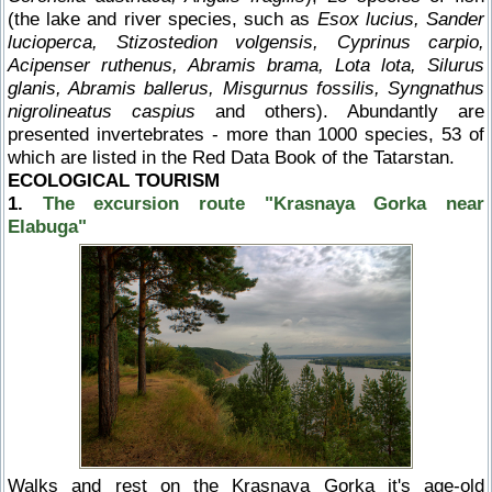
(the lake and river species, such as
Esox lucius, Sander
lucioperca, Stizostedion volgensis, Cyprinus carpio,
Acipenser ruthenus, Abramis brama, Lota lota, Silurus
glanis, Abramis ballerus, Misgurnus fossilis, Syngnathus
nigrolineatus caspius
and others). Abundantly are
presented invertebrates - more than 1000 species, 53 of
which are listed in the Red Data Book of the Tatarstan.
ECOLOGICAL TOURISM
1.
The excursion route "Krasnaya Gorka near
Elabuga"
Walks and rest on the Krasnaya Gorka it's age-old