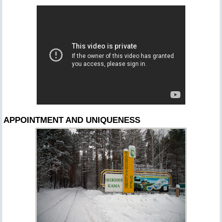
ПРОВЕРОЧНЫЙ ЛИСТ,
ПРИМЕНЯЕМЫЙ ПРИ
ОСУЩЕСТВЛЕНИИ
ГОСУДАРСТВЕННОГО НАДЗОР
ОБЛАСТИ ОХРАНЫ И
ИСПОЛЬЗОВАНИЯ ООПТ
ФЕДЕРАЛЬНОГО ЗНАЧЕНИЯ
ПРОГРАММА ПРОФИЛАКТИКИ
РИСКОВ ПРИЧИНЕНИЯ ВРЕДА
ПЛАН ПРОВЕДЕНИЯ ПЛАНОВ
КОНТРОЛЬНЫХ (НАДЗОРНЫХ
МЕРОПРИЯТИЙ
ИСЧЕРПЫВАЮЩИЙ ПЕРЕЧЕН
СВЕДЕНИЙ, КОТОРЫЕ МОГУТ
APPOINTMENT AND UNIQUENESS
ЗАПРАШИВАТЬСЯ КОНТРОЛ
(НАДЗОРНЫМ) ОРГАНОМ У
КОНТРОЛИРУЕМОГО ЛИЦА