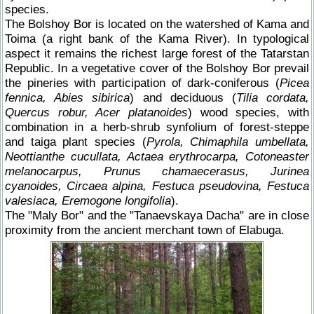
species.
The Bolshoy Bor is located on the watershed of Kama and
Toima (a right bank of the Kama River). In typological
aspect it remains the richest large forest of the Tatarstan
Republic. In a vegetative cover of the Bolshoy Bor prevail
the pineries with participation of dark-coniferous (
Picea
fennica, Abies sibirica
) and deciduous (
Tilia cordata,
Quercus robur, Acer platanoides
) wood species, with
combination in a herb-shrub synfolium of forest-steppe
and taiga plant species (
Pyrola, Chimaphila umbellata,
Neottianthe cucullata, Actаea erythrocarpa, Cotoneaster
melanocarpus, Prunus chamaecerasus, Jurinea
cyanoides, Circaea alpina, Festuca pseudovina, Festuca
valesiaca, Eremogone longifolia
).
The "Maly Bor" and the "Tanaevskaya Dacha" are in close
proximity from the ancient merchant town of Elabuga.