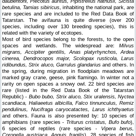
daubentoni, Plecotus auritus, Pipistrellus nathusii, Sicista
betulina, Tamias sibiricus
, inhabiting the national park, are
rare species and are included to the Red Data Book of
Tatarstan. The avifauna is quite diverse (over 200
species, including over 130 breeding species), this is
related with the variety of ecotopes.
Most of bird species belong to the forests, to the open
spaces and wetlands. The widespread are:
Milvus
migrans, Accipiter gentilis, Anas platyrhynchos, Ardea
cinerea, Dendrocopos major, Scolopax rusticola, Larus
ridibundus, Strix aluco, Garrulus glandarius
and others. In
the spring, during migration in floodplain meadows are
marked gray crane, geese, pink flamingo. In winter not a
rarity on open spaces a snowy owl. 22 bird species are
rare (listed in the Red Data Book of the Tatarstan
Republic) -
Bubo bubo, Strix aluco, Stix uralensis, Nyctea
scandiaca, Haliaeetus albicilla, Falco tinnunculus, Remiz
pendulinus, Nucifraga caryocatactes, Larus ichthyaetus
and others. Fauna is also presented by: 10 species of
amphibians (rare species -
Triturus cristatus, Bufo bufo
),
6 species of reptiles (rare species -
Vipera berus,
Coronella austriaca, Anguis fragilis
), 28 species of fish