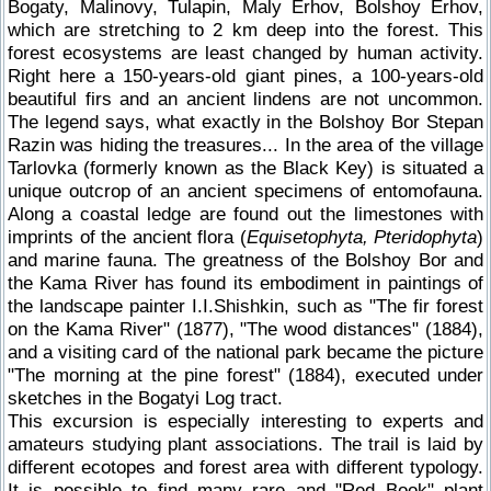
Bogaty, Malinovy, Tulapin, Maly Erhov, Bolshoy Erhov,
which are stretching to 2 km deep into the forest. This
forest ecosystems are least changed by human activity.
Right here a 150-years-old giant pines, a 100-years-old
beautiful firs and an ancient lindens are not uncommon.
The legend says, what exactly in the Bolshoy Bor Stepan
Razin was hiding the treasures... In the area of the village
Tarlovka (formerly known as the Black Key) is situated a
unique outcrop of an ancient specimens of entomofauna.
Along a coastal ledge are found out the limestones with
imprints of the ancient flora (
Equisetophyta, Pteridophyta
)
and marine fauna. The greatness of the Bolshoy Bor and
the Kama River has found its embodiment in paintings of
the landscape painter I.I.Shishkin, such as "The fir forest
on the Kama River" (1877), "The wood distances" (1884),
and a visiting card of the national park became the picture
"The morning at the pine forest" (1884), executed under
sketches in the Bogatyi Log tract.
This excursion is especially interesting to experts and
amateurs studying plant associations. The trail is laid by
different ecotopes and forest area with different typology.
It is possible to find many rare and "Red Book" plant