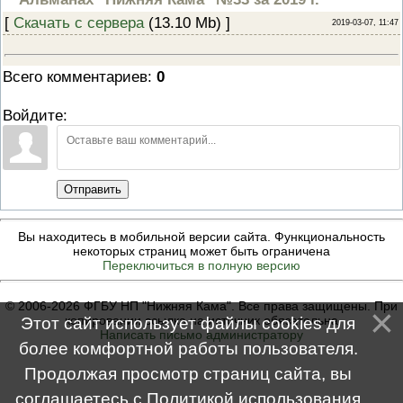
ПРОВЕРОЧНЫЙ ЛИСТ,
[
Скачать с сервера
(13.10 Mb) ]
2019-03-07, 11:47
ПРИМЕНЯЕМЫЙ ПРИ
ОСУЩЕСТВЛЕНИИ
ГОСУДАРСТВЕННОГО НАДЗОР
ОБЛАСТИ ОХРАНЫ И
Всего комментариев
:
0
ИСПОЛЬЗОВАНИЯ ООПТ
ФЕДЕРАЛЬНОГО ЗНАЧЕНИЯ
Войдите:
ПРОГРАММА ПРОФИЛАКТИКИ
РИСКОВ ПРИЧИНЕНИЯ ВРЕДА
ПЛАН ПРОВЕДЕНИЯ ПЛАНОВ
КОНТРОЛЬНЫХ (НАДЗОРНЫХ
МЕРОПРИЯТИЙ
Отправить
ИСЧЕРПЫВАЮЩИЙ ПЕРЕЧЕН
СВЕДЕНИЙ, КОТОРЫЕ МОГУТ
ЗАПРАШИВАТЬСЯ КОНТРОЛ
(НАДЗОРНЫМ) ОРГАНОМ У
Вы находитесь в мобильной версии сайта. Функциональность
КОНТРОЛИРУЕМОГО ЛИЦА
некоторых страниц может быть ограничена
Переключиться в полную версию
© 2006-2026 ФГБУ НП "Нижняя Кама". Все права защищены. При
копировании ссылка на источник обязательна
Этот сайт использует файлы cookies для
Написать письмо администратору
более комфортной работы пользователя.
Продолжая просмотр страниц сайта, вы
соглашаетесь с
Политикой использования