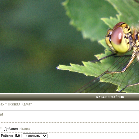
КАТАЛОГ ФАЙЛОВ
ах "Нижняя Кама"
#6
"
| Добавил:
nkama
 Рейтинг:
5.0
|