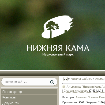
»
Каталог файлов
»
Альман
Альманах "Нижняя Кама", 
[
Скачать с сервера
(7.43 Mb) ]
Пресс-центр
Контакты
Категория:
Альманах "Нижняя Кама
Просмотров:
3066
| Загрузок:
1180
|
Документы