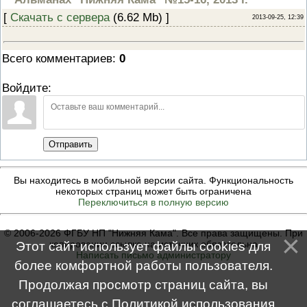
ПРОВЕРОЧНЫЙ ЛИСТ,
[
Скачать с сервера
(6.62 Mb) ]
2013-09-25, 12:39
ПРИМЕНЯЕМЫЙ ПРИ
ОСУЩЕСТВЛЕНИИ
ГОСУДАРСТВЕННОГО НАДЗОР
ОБЛАСТИ ОХРАНЫ И
Всего комментариев
:
0
ИСПОЛЬЗОВАНИЯ ООПТ
ФЕДЕРАЛЬНОГО ЗНАЧЕНИЯ
Войдите:
ПРОГРАММА ПРОФИЛАКТИКИ
РИСКОВ ПРИЧИНЕНИЯ ВРЕДА
ПЛАН ПРОВЕДЕНИЯ ПЛАНОВ
КОНТРОЛЬНЫХ (НАДЗОРНЫХ
МЕРОПРИЯТИЙ
Отправить
ИСЧЕРПЫВАЮЩИЙ ПЕРЕЧЕН
СВЕДЕНИЙ, КОТОРЫЕ МОГУТ
ЗАПРАШИВАТЬСЯ КОНТРОЛ
(НАДЗОРНЫМ) ОРГАНОМ У
Вы находитесь в мобильной версии сайта. Функциональность
КОНТРОЛИРУЕМОГО ЛИЦА
некоторых страниц может быть ограничена
Переключиться в полную версию
© 2006-2026 ФГБУ НП "Нижняя Кама". Все права защищены. При
копировании ссылка на источник обязательна
Этот сайт использует файлы cookies для
Написать письмо администратору
более комфортной работы пользователя.
Продолжая просмотр страниц сайта, вы
соглашаетесь с
Политикой использования