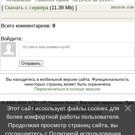
ПРОВЕРОЧНЫЙ ЛИСТ,
[
Скачать с сервера
(11.39 Mb) ]
2015-07-30, 13:59
ПРИМЕНЯЕМЫЙ ПРИ
ОСУЩЕСТВЛЕНИИ
ГОСУДАРСТВЕННОГО НАДЗОР
ОБЛАСТИ ОХРАНЫ И
Всего комментариев
:
0
ИСПОЛЬЗОВАНИЯ ООПТ
ФЕДЕРАЛЬНОГО ЗНАЧЕНИЯ
Войдите:
ПРОГРАММА ПРОФИЛАКТИКИ
РИСКОВ ПРИЧИНЕНИЯ ВРЕДА
ПЛАН ПРОВЕДЕНИЯ ПЛАНОВ
КОНТРОЛЬНЫХ (НАДЗОРНЫХ
МЕРОПРИЯТИЙ
Отправить
ИСЧЕРПЫВАЮЩИЙ ПЕРЕЧЕН
СВЕДЕНИЙ, КОТОРЫЕ МОГУТ
ЗАПРАШИВАТЬСЯ КОНТРОЛ
(НАДЗОРНЫМ) ОРГАНОМ У
Вы находитесь в мобильной версии сайта. Функциональность
КОНТРОЛИРУЕМОГО ЛИЦА
некоторых страниц может быть ограничена
Переключиться в полную версию
© 2006-2026 ФГБУ НП "Нижняя Кама". Все права защищены. При
копировании ссылка на источник обязательна
Этот сайт использует файлы cookies для
Написать письмо администратору
более комфортной работы пользователя.
Продолжая просмотр страниц сайта, вы
соглашаетесь с
Политикой использования