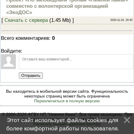
ПРОВЕРОЧНЫЙ ЛИСТ,
совместно с волонтерской организацией
ПРИМЕНЯЕМЫЙ ПРИ
«ЭкоДОС»
ОСУЩЕСТВЛЕНИИ
ГОСУДАРСТВЕННОГО НАДЗОР
[
Скачать с сервера
(1.45 Mb) ]
2020-11-24, 20:45
ОБЛАСТИ ОХРАНЫ И
ИСПОЛЬЗОВАНИЯ ООПТ
ФЕДЕРАЛЬНОГО ЗНАЧЕНИЯ
Всего комментариев
:
0
ПРОГРАММА ПРОФИЛАКТИКИ
РИСКОВ ПРИЧИНЕНИЯ ВРЕДА
ПЛАН ПРОВЕДЕНИЯ ПЛАНОВ
Войдите:
КОНТРОЛЬНЫХ (НАДЗОРНЫХ
МЕРОПРИЯТИЙ
ИСЧЕРПЫВАЮЩИЙ ПЕРЕЧЕН
СВЕДЕНИЙ, КОТОРЫЕ МОГУТ
ЗАПРАШИВАТЬСЯ КОНТРОЛ
Отправить
(НАДЗОРНЫМ) ОРГАНОМ У
КОНТРОЛИРУЕМОГО ЛИЦА
Вы находитесь в мобильной версии сайта. Функциональность
некоторых страниц может быть ограничена
Переключиться в полную версию
© 2006-2026 ФГБУ НП "Нижняя Кама". Все права защищены. При
копировании ссылка на источник обязательна
Этот сайт использует файлы cookies для
Написать письмо администратору
более комфортной работы пользователя.