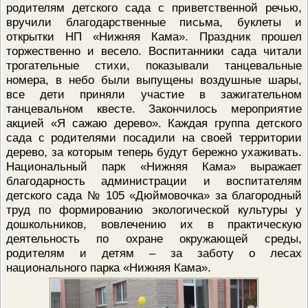
родителям детского сада с приветственной речью,
ПРОВЕРОЧНЫЙ ЛИСТ,
вручили благодарственные письма, буклеты и
ПРИМЕНЯЕМЫЙ ПРИ
ОСУЩЕСТВЛЕНИИ
открытки НП «Нижняя Кама». Праздник прошел
ГОСУДАРСТВЕННОГО НАДЗОР
торжественно и весело. Воспитанники сада читали
ОБЛАСТИ ОХРАНЫ И
ИСПОЛЬЗОВАНИЯ ООПТ
трогательные стихи, показывали танцевальные
ФЕДЕРАЛЬНОГО ЗНАЧЕНИЯ
номера, в небо были выпущены воздушные шары,
ПРОГРАММА ПРОФИЛАКТИКИ
все дети приняли участие в зажигательном
РИСКОВ ПРИЧИНЕНИЯ ВРЕДА
танцевальном квесте. Закончилось мероприятие
ПЛАН ПРОВЕДЕНИЯ ПЛАНОВ
КОНТРОЛЬНЫХ (НАДЗОРНЫХ
акцией «Я сажаю дерево». Каждая группа детского
МЕРОПРИЯТИЙ
сада с родителями посадили на своей территории
ИСЧЕРПЫВАЮЩИЙ ПЕРЕЧЕН
дерево, за которым теперь будут бережно ухаживать.
СВЕДЕНИЙ, КОТОРЫЕ МОГУТ
Национальный парк «Нижняя Кама» выражает
ЗАПРАШИВАТЬСЯ КОНТРОЛ
благодарность администрации и воспитателям
(НАДЗОРНЫМ) ОРГАНОМ У
КОНТРОЛИРУЕМОГО ЛИЦА
детского сада № 105 «Дюймовочка» за благородный
труд по формированию экологической культуры у
дошкольников, вовлечению их в практическую
деятельность по охране окружающей среды,
родителям и детям – за заботу о лесах
национального парка «Нижняя Кама».