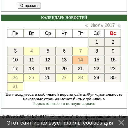
Отправить
КАЛЕНДАРЬ НОВОСТЕЙ
«
Июль 2017
»
Пн
Вт
Ср
Чт
Пт
Сб
Вс
1
2
3
4
5
6
7
8
9
10
11
12
13
14
15
16
17
18
19
20
21
22
23
24
25
26
27
28
29
30
31
Вы находитесь в мобильной версии сайта. Функциональность
некоторых страниц может быть ограничена
Переключиться в полную версию
© 2006-2026 ФГБУ НП "Нижняя Кама". Все права защищены. При
копировании ссылка на источник обязательна
Этот сайт использует файлы cookies для
Написать письмо администратору