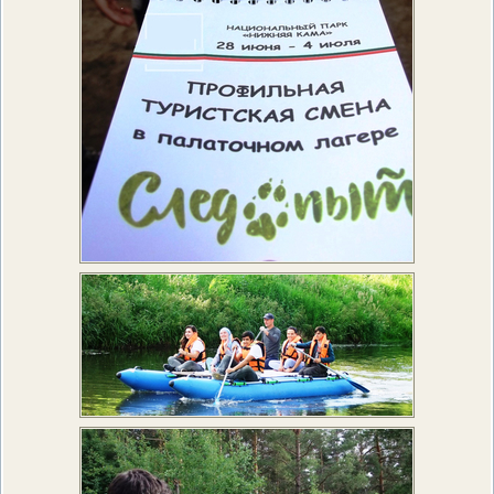
ПРОВЕРОЧНЫЙ ЛИСТ,
ПРИМЕНЯЕМЫЙ ПРИ
ОСУЩЕСТВЛЕНИИ
ГОСУДАРСТВЕННОГО НАДЗОР
ОБЛАСТИ ОХРАНЫ И
ИСПОЛЬЗОВАНИЯ ООПТ
ФЕДЕРАЛЬНОГО ЗНАЧЕНИЯ
ПРОГРАММА ПРОФИЛАКТИКИ
РИСКОВ ПРИЧИНЕНИЯ ВРЕДА
ПЛАН ПРОВЕДЕНИЯ ПЛАНОВ
КОНТРОЛЬНЫХ (НАДЗОРНЫХ
МЕРОПРИЯТИЙ
ИСЧЕРПЫВАЮЩИЙ ПЕРЕЧЕН
СВЕДЕНИЙ, КОТОРЫЕ МОГУТ
ЗАПРАШИВАТЬСЯ КОНТРОЛ
(НАДЗОРНЫМ) ОРГАНОМ У
КОНТРОЛИРУЕМОГО ЛИЦА