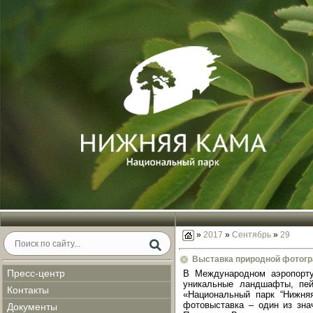
»
2017
»
Сентябрь
»
29
Выставка природной фотогр
Пресс-центр
В Международном аэропорту
уникальные ландшафты, пей
Контакты
«Национальный парк “Нижняя
фотовыставка – один из зна
Документы