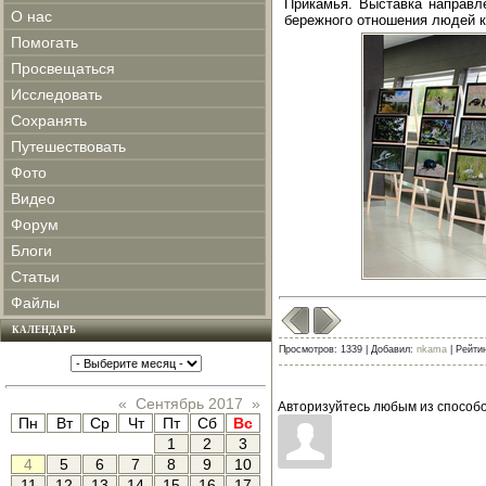
Прикамья. Выставка направл
О нас
бережного отношения людей к
Помогать
Просвещаться
Исследовать
Сохранять
Путешествовать
Фото
Видео
Форум
Блоги
Статьи
Файлы
КАЛЕНДАРЬ
Просмотров: 1339 | Добавил:
nkama
| Рейтин
«
Сентябрь 2017
»
Авторизуйтесь любым из способо
Пн
Вт
Ср
Чт
Пт
Сб
Вс
1
2
3
4
5
6
7
8
9
10
11
12
13
14
15
16
17