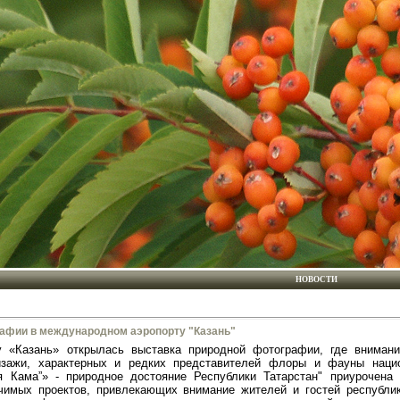
НОВОСТИ
афии в международном аэропорту "Казань"
 «Казань» открылась выставка природной фотографии, где вниман
зажи, характерных и редких представителей флоры и фауны наци
 Кама”» - природное достояние Республики Татарстан" приурочена
чимых проектов, привлекающих внимание жителей и гостей республи