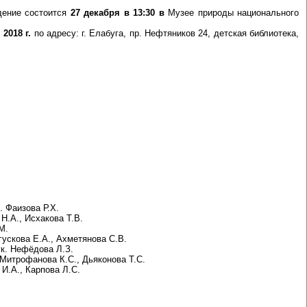
ение состоится
27 декабря в 13:30 в
Музее природы национального
 2018 г.
по адресу: г. Елабуга, пр. Нефтяников 24, детская библиотека,
 Фаизова Р.Х.
Н.А., Исхакова Т.В.
М.
гускова Е.А., Ахметянова С.В.
к. Нефёдова Л.З.
 Митрофанова К.С., Дьяконова Т.С.
И.А., Карпова Л.С.