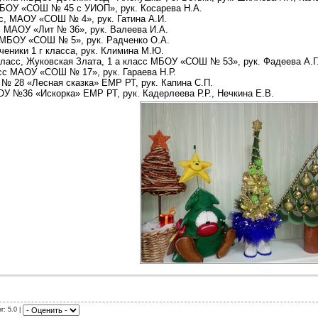
МБОУ «СОШ № 45 с УИОП», рук. Косарева Н.А.
сс, МАОУ «СОШ № 4», рук. Гатина А.И.
с МАОУ «Лит № 36», рук. Валеева И.А.
с МБОУ «СОШ № 5», рук. Радченко О.А.
еники 1 г класса, рук. Климина М.Ю.
класс, Жуковская Злата, 1 а класс МБОУ «СОШ № 53», рук. Фадеева А.Г.
асс МАОУ «СОШ № 17», рук. Гараева Н.Р.
№ 28 «Лесная сказка» ЕМР РТ, рук. Капина С.П.
У №36 «Искорка» ЕМР РТ, рук. Кадерлеева Р.Р., Нечкина Е.В.
г: 5.0 |