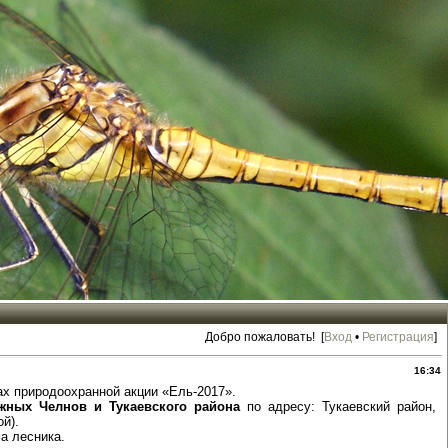
Добро пожаловать! [
Вход
•
Регистрация
]
16:34
ах природоохранной акции «Ель-2017».
жных Челнов и Тукаевского района
по адресу: Тукаевский район,
й).
а лесника.