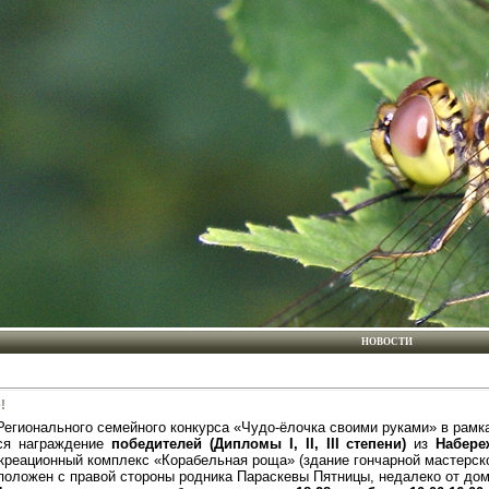
НОВОСТИ
!
егионального семейного конкурса «Чудо-ёлочка своими руками» в рамк
ся награждение
победителей (Дипломы
I
,
II
,
III степени)
из
Набере
екреационный комплекс «Корабельная роща» (здание гончарной мастерско
оложен с правой стороны родника Параскевы Пятницы, недалеко от дом