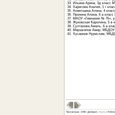
33. Ильина Арина, 3д класс 
34. Харисова Азалия, 1 г кла
35. Ахметшина Алина, 4 клас
36. Пронина Алина, 6 а клас
37. МАОУ «Гимназия № 76», уч
38. Жуковская Каролина, 5 в 
39. Султанова Амаль, 6 а кл
40. Мирзагипов Амир, МБДОУ 
41. Хусаинов Нурислам, МБДО
Просмотров: 2398 | Добавил:
nkama
| Рейтин