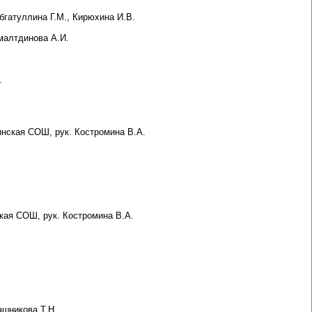
бгатуллина Г.М., Кирюхина И.В.
Ямалтдинова А.И.
.
нская СОШ, рук. Костромина В.А.
кая СОШ, рук. Костромина В.А.
ашникова Т.Н.