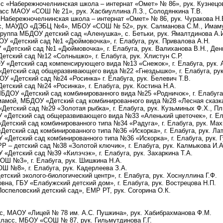
сс «Набережночелнинская школа – интернат «Омет» № 86», рук. Кузнецо
ласс МАОУ «СОШ № 21», рук. Хасбиуллина Л.З., Солодянкина Т.В.
«Набережночелнинская школа – интернат «Омет» № 86, рук. Чуракова Н.
асс, МАУДО «ДЭБЦ №4», МБОУ «СОШ № 52», рук. Салманова С.М., Имам
группа МБДОУ детский сад «Аленушка», с. Бетьки, рук. Ямалтдинова А.
ОУ «Детский сад №1 «Дюймовочка», г. Елабуга, рук. Привалова А.Н.
«Детский сад №1 «Дюймовочка», г. Елабуга, рук. Валиханова В.Н., Ден
етский сад №12 «Солнышко», г. Елабуга, рук. Хлистун С.Р.
 «Детский сад компенсирующего вида №13 «Снежок», г. Елабуга, рук. 
Детский сад общеразвивающего вида №22 «Гнездышко», г. Елабуга, рук
У «Детский сад №24 «Росинка» г. Елабуга, рук. Белевич Т.В.
тский сад №24 «Росинка», г. Елабуга, рук. Костина Н.А.
БДОУ «Детский сад комбинированного вида №25 «Родничок», г. Елабуга,
мамой, МБДОУ «Детский сад комбинированного вида №28 «Лесная сказка»,
Детский сад №29 «Золотая рыбка», г. Елабуга, рук. Кузьминых Ф.Х., Пл
 «Детский сад общеразвивающего вида №33 «Аленький цветочек», г. Ела
етский сад комбинированного типа №34 «Радуга», г. Елабуга, рук. Мах
етский сад комбинированного типа №36 «Искорка», г. Елабуга, рук. Лати
«Детский сад комбинированного типа №36 «Искорка», г. Елабуга, рук. Г
 – детский сад №38 «Золотой ключик», г. Елабуга, рук. Калмыкова И.А
«Детский сад №39 «Килэчэк», г. Елабуга, рук. Захаркина Т.А.
ОШ №3», г. Елабуга, рук. Шишкина Н.А.
Ш №8», г. Елабуга, рук. Кадерлеева З.А.
тский эколого-биологический центр», г. Елабуга, рук. Хоснуллина Г.Ф.
вна, ГБУ «Елабужский детский дом», г. Елабуга, рук. Вострецова Н.П.
оспеловский детский сад», ЕМР РТ, рук. Согорина О.К.
сс, МАОУ «Лицей № 78 им. А.С. Пушкина», рук. Хабибрахманова Ф.М.
класс, МБОУ «СОШ № 87, рук. Гильмутдинова Г.Г.