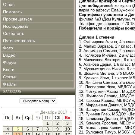
Дипломы призёров и Серти
О нас
Для
победителей
конкурса
(
парка по адресу: Елабужский 
Помогать
Сертификат участника и Ди
Просвещаться
филиал №3 (Дом Культуры, тел
Телефон для справок: 2-70-18, 
Исследовать
Победители и призёры конк
Сохранять
Диплом 1 степени
Путешествовать
1. Суфиярова Алина, 4 а клас
2. Малых Варвара, 2 г класс,
Фото
3. Аслямова Самира, 2 а кла
Видео
4. Полякова Милана, 2 а кла
5. Мясникова Виктория, 6 а к
Форум
6. Аханова Дарья, 1 б класс
7. Мухаметдинов Никита, 6 л
Блоги
8. Шошина Милана, 3 б МБОУ
Статьи
9. Куликов Илья, 1 г класс М
10. Ляпшина Самира, 2 а кла
Файлы
11. Поспелова Ника, МБДОУ «Д
12. Феткуллин Азамат, МБДОУ
КАЛЕНДАРЬ
13. Шумилов Леонид, МБДОУ «Д
14. Гареева Карина, МБДОУ «Д
15. Марданшин Даниил, МБДОУ 
16. Валиуллин Самир, МБДОУ 
«
Декабрь 2017
»
17. Гуничев Глеб, МБДОУ «Дет
Пн
Вт
Ср
Чт
Пт
Сб
Вс
18. Галимова Диляра, МБДОУ 
1
2
3
19. Коньков Ярослав, МБОУ «
20. Бывальцева Ксения, МБОУ 
4
5
6
7
8
9
10
21. Булханов Тимур, МБОУ «СО
11
12
13
14
15
16
17