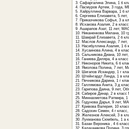
3. Сафаргалина Элина, 1 б к
4. Пасмуров Артем, 3 года, М
5. Хайруллина Варвара, 1 б 
6. Сергеева Елизавета, 5 лет
7. Приказчикова Софья, 3 а к
8. Исхакова Азалия, 2 в кла
9. Ашарапов Азат, 11 лет, МА
10. Никаненкова Милана, 10 г
11. Шамрай Елизавета, 2 б к
12. Маслов Александр, 7 лет
13. Насибуллина Азалия, 1 б
14. Хусаинова Алина, 4 в кла
15. Сальникова Диана, 10 ле
16. Ганиева Диляра, 4 а кла
17. Никоноров Никита, 6 б кл
18. Ямолова Полина, 7 лет, 
19. Шигапов Искандер, 1 г к
20. Штейнгардт Линда, 1 в к
21. Печникова Дарина, 1 г к
22. Галлямова Анита, 3 д кл
23. Гарипова Даяна, 9 лет, 
24. Сабиров Динар, 2 в клас
25. Миннахметова Ратмира, 1
26. Годунова Дарья, 9 лет, М
27. Кривова Валерия, 10 клас
28. Садохин Семен, 4 г клас
29. Железнов Алексей, 3 в к
30. Лукманова Сюмбель, 1 а 
31. Базан Вероника , 4 б кл
32. Калашникова Полина, 3 гр