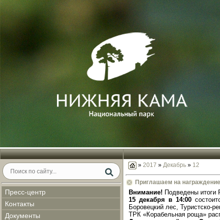
»
2017
»
Декабрь
»
12
Приглашаем на награждение
Пресс-центр
Внимание!
Подведены итоги Р
15 декабря в 14:00
состоит
Контакты
Боровецкий лес, Туристско-р
ТРК «Корабельная роща» расп
Документы