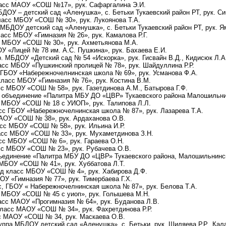
ласс МАОУ «СОШ №17», рук. Сафаргалина Э.И.
БДОУ – детский сад «Аленушка», с. Бетьки Тукаевский район РТ, рук. Си
класс МБОУ «СОШ № 30», рук. Лукоянова Т.А.
, МБДОУ детский сад «Аленушка», с. Бетьки Тукаевский район РТ, рук. 
ласс МБОУ «Гимназия № 26», рук. Камалова Р.Г.
сс МБОУ «СОШ № 30», рук. Ахметьянова М.А.
ОУ «Лицей № 78 им. А.С. Пушкина», рук. Бахаева Е.И.
р. МБДОУ «Детский сад № 54 «Искорка», рук. Гисвайн В.Д., Кидисюк Л.А
ласс МБОУ «Пушкинский пролицей № 78», рук. Шайдуллина Р.Р.
, ГБОУ «Набережночелнинская школа № 69», рук. Усманова Ф.А.
 класс МБОУ «Гимназия № 76», рук. Костина В.М.
сс МБОУ «СОШ № 58», рук. Газетдинова А.М., Батырова Г.Ф.
т, объединение «Палитра МБУ ДО «ЦВР» Тукаевского района Малошильни
сс МБОУ «СОШ № 18 с УИОП», рук. Талипова Л.Л.
асс ГБОУ «Набережночелнинская школа № 87», рук. Лазарева Т.А.
МАОУ «СОШ № 38», рук. Ардаханова О.В.
ласс МБОУ «СОШ № 58», рук. Ильина И.Р.
ласс МБОУ «СОШ № 33», рук. Мухаметдинова З.Н.
ласс МБОУ «СОШ № 6», рук. Гараева О.Н.
асс МБОУ «СОШ № 23», рук. Рубачева О.В.
Объединение «Палитра МБУ ДО «ЦВР» Тукаевского района, Малошильнинс
с МБОУ «СОШ № 41», рук. Хуббатова Л.Т.
 д класс МБОУ «СОШ № 4», рук. Хабирова Д.Ф.
АОУ «Гимназия № 77», рук. Тимербаева Г.Х.
с, ГБОУ « Набережночелнинская школа № 87», рук. Белова Т.А.
с, МБОУ «СОШ № 45 с уиоп», рук. Голышева М.Н.
ласс МАОУ «Прогимназия № 64», рук. Буданова Л.В.
класс МАОУ «СОШ № 34», рук. Фахретдинова Р.Р.
асс МАОУ «СОШ № 34, рук. Маскаева О.В.
уппа МБДОУ детский сад «Аленушка», с. Бетьки, рук. Шиляева Р.Р., Кал