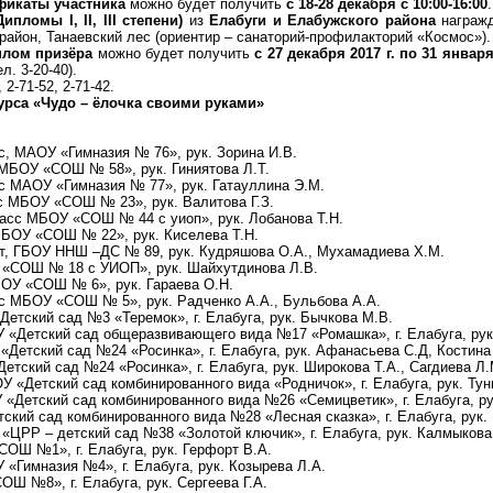
фикаты участника
можно будет получить
с 18-28 декабря с 10:00-16:00
.
Дипломы
I
,
II
,
III
степени)
из
Елабуги и Елабужского района
награжд
район, Танаевский лес (ориентир – санаторий-профилакторий «Космос»).
плом призёра
можно будет получить
с 27 декабря 2017 г. по 31 января
. 3-20-40).
2-71-52, 2-71-42.
урса «Чудо – ёлочка своими руками»
с, МАОУ «Гимназия № 76», рук. Зорина И.В.
 МБОУ «СОШ № 58», рук. Гиниятова Л.Т.
сс МАОУ «Гимназия № 77», рук. Гатауллина Э.М.
сс МБОУ «СОШ № 23», рук. Валитова Г.З.
ласс МБОУ «СОШ № 44 с уиоп», рук. Лобанова Т.Н.
 МБОУ «СОШ № 22», рук. Киселева Т.Н.
ет, ГБОУ ННШ –ДС № 89, рук. Кудряшова О.А., Мухамадиева Х.М.
 «СОШ № 18 с УИОП», рук. Шайхутдинова Л.В.
БОУ «СОШ № 6», рук. Гараева О.Н.
сс МБОУ «СОШ № 5», рук. Радченко А.А., Бульбова А.А.
етский сад №3 «Теремок», г. Елабуга, рук. Бычкова М.В.
 «Детский сад общеразвивающего вида №17 «Ромашка», г. Елабуга, рук.
етский сад №24 «Росинка», г. Елабуга, рук. Афанасьева С.Д, Костина 
етский сад №24 «Росинка», г. Елабуга, рук. Широкова Т.А., Сагдиева Л.
«Детский сад комбинированного вида «Родничок», г. Елабуга, рук. Тун
«Детский сад комбинированного вида №26 «Семицветик», г. Елабуга, ру
ский сад комбинированного вида №28 «Лесная сказка», г. Елабуга, рук.
«ЦРР – детский сад №38 «Золотой ключик», г. Елабуга, рук. Калмыкова 
СОШ №1», г. Елабуга, рук. Герфорт В.А.
«Гимназия №4», г. Елабуга, рук. Козырева Л.А.
Ш №8», г. Елабуга, рук. Сергеева Г.А.