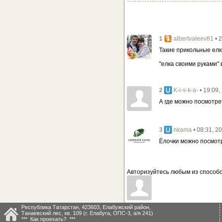
1
• 
albertvaleev81
Такие прикольные елк
"елка своими руками" 
2
• 19:09
K-i-s-k-a-
А где можно посмотре
3
• 08:31, 2
nkama
Ёлочки можно посмотр
Авторизуйтесь любым из способо
Республика Татарстан, 423603, Елабужский район,
Танаевский лес, кв. 109 (г. Елабуга, ОПС-3, а/я 241)
*** Как проехать? ***