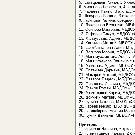
5. Кильдюшов Роман, 2 б кла
6. Миронова Леонелла, 4 в к
7. Фардеев Рамис, 8 а класс 
8. Шакурова Ралина, 3 а кл
9. Гарипова Ралина, средняя 
10. Лукоянова Вероника, МБД
11. Осипова Виктория, МБДОУ 
12. Ягфаров Тимур, МБДОУ «Д
13. Халиуллина Адиля, МБДОУ
14. Копылов Матвей, МБДОУ «
15. Саетбатталова Алия, МБДО
16. Волкова Мария, МБДОУ «Де
17. Минемухаметова Асяль, М
18. Миннигалиева Эльвина с 
19. Ахметова Адиля, МБДОУ «
20. Останина Дарьяна, МБДОУ
21. Макаров Матвей, МБДОУ «Д
22. Рязапов Радель, МБДОУ «Д
23. Фазлеева Ильзира, МБДОУ 
24. Грахов Роман, МБДОУ «ЦРР
25. Ахметзянов Карим, МБДОУ 
26. Докукин Матвей, МБОУ «С
27. Гунина Татьяна, МБОУ «СО
28. Гареев Инсаф, МБУ ДО «Де
29. Галякберова Азалия Марсо
30. Кучин Даниэль, МБДОУ «П
Призеры:
1. Гарипова Эльвина, 6 д кла
2. Гильмутдинов Фаниль, 2 б 