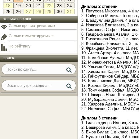
18
19
20
21
22
23
24
Диплом 2 степени
1. Петухова Мирослава, 4 б 
25
26
27
28
29
30
31
2. Сабирова Малика, Теглева 
ТОП МАТЕРИАЛОВ
3. Шайдуллина Дания, 4 а кл
4. Новикова Елизавета, 2 а к
Самые просматриваемые
5. Симонова Софья, Никитина
6. Габдрахманова Азалия, 1 б
Самые комментируемые
7. Ризатдинов Риназ, 1 в кл
8. Коробкова Елизавета, 3 г 
По рейтингу
9. Францева Виолетта, 11 лет
10. Агеев Артур, 4 а класс М
11. Балобанов Руслан, МБДОУ
ПОИСК
12. Миннахметова Амелия, МБ
13. Хамзин Сагид, МБДОУ «Дет
14. Хисматов Карим, МБДОУ «Д
15. Гайфутдинов Сайдар, МБД
16. Колесникова Диана, МБДОУ
17. Козлов Кирилл, МБДОУ «ЦР
18. Тойминцева Софья, МБДОУ
19. Шакиров Наил, Шакирова 
20. Мубаракшина Зилия, МБОУ
21. Хаярова Аделина, МБОУ «Г
22. Ижевская Софья, МБОУ «С
Диплом 3 степени
1. Гилязетдинов Ильгиз, 3 а
2. Баширова Алия, 3 а класс
3. Ежов Булат, 1 в класс, М
4. Булатова Полина, 3 б клас