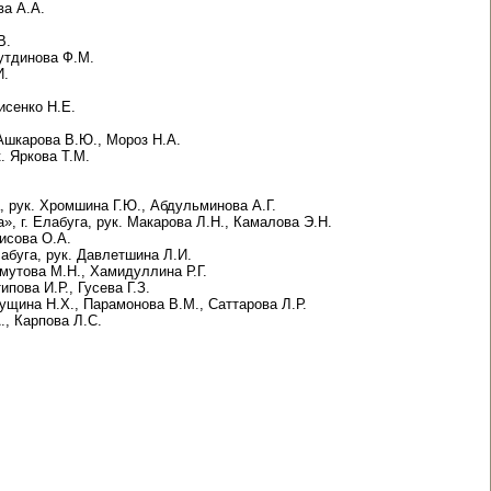
ва А.А.
В.
утдинова Ф.М.
И.
исенко Н.Е.
Ашкарова В.Ю., Мороз Н.А.
. Яркова Т.М.
 рук. Хромшина Г.Ю., Абдульминова А.Г.
 г. Елабуга, рук. Макарова Л.Н., Камалова Э.Н.
исова О.А.
буга, рук. Давлетшина Л.И.
мутова М.Н., Хамидуллина Р.Г.
пова И.Р., Гусева Г.З.
ущина Н.Х., Парамонова В.М., Саттарова Л.Р.
., Карпова Л.С.