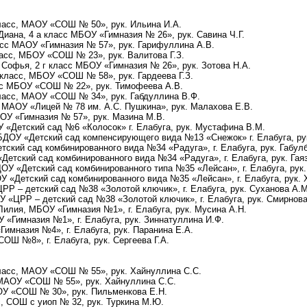
класс, МАОУ «СОШ № 50», рук. Ильина И.А.
Диана, 4 а класс МБОУ «Гимназия № 26», рук. Савина Ч.Г.
асс МАОУ «Гимназия № 57», рук. Гарифуллина А.В.
ласс, МБОУ «СОШ № 23», рук. Валитова Г.З.
 Софья, 2 г класс МБОУ «Гимназия № 26», рук. Зотова Н.А.
 класс, МБОУ «СОШ № 58», рук. Гардеева Г.З.
асс МБОУ «СОШ № 22», рук. Тимофеева А.В.
класс, МАОУ «СОШ № 34», рук. Габдуллина В.Ф.
, МАОУ «Лицей № 78 им. А.С. Пушкина», рук. Малахова Е.В.
АОУ «Гимназия № 57», рук. Мазина М.В.
 «Детский сад №6 «Колосок» г. Елабуга, рук. Мустафина В.М.
ДОУ «Детский сад компенсирующего вида №13 «Снежок» г. Елабуга, рук.
ский сад комбинированного вида №34 «Радуга», г. Елабуга, рук. Габулба
етский сад комбинированного вида №34 «Радуга», г. Елабуга, рук. Гая
ОУ «Детский сад комбинированного типа №35 «Лейсан», г. Елабуга, рук
 «Детский сад комбинированного вида №35 «Лейсан», г. Елабуга, рук. Х
Р – детский сад №38 «Золотой ключик», г. Елабуга, рук. Суханова А.М
 «ЦРР – детский сад №38 «Золотой ключик», г. Елабуга, рук. Смирнова 
Лилия, МБОУ «Гимназия №1», г. Елабуга, рук. Мусина А.Н.
 «Гимназия №1», г. Елабуга, рук. Зиннатуллина И.Ф.
имназия №4», г. Елабуга, рук. Паранина Е.А.
ОШ №8», г. Елабуга, рук. Сергеева Г.А.
 класс, МАОУ «СОШ № 55», рук. Хайнуллина С.С.
 МАОУ «СОШ № 55», рук. Хайнуллина С.С.
БОУ «СОШ № 30», рук. Пильменкова Е.Н.
с, СОШ с уиоп № 32, рук. Туркина М.Ю.