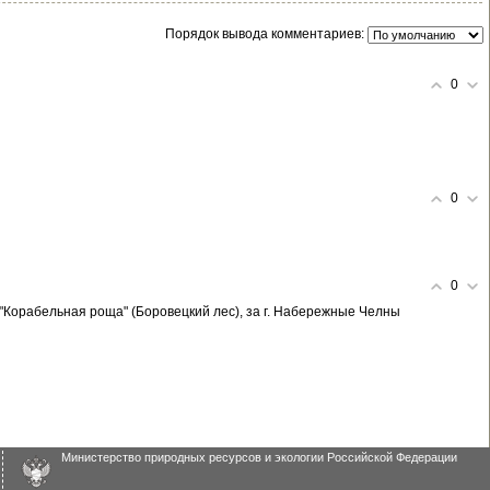
Порядок вывода комментариев:
0
0
0
 "Корабельная роща" (Боровецкий лес), за г. Набережные Челны
Министерство природных ресурсов и экологии Российской Федерации