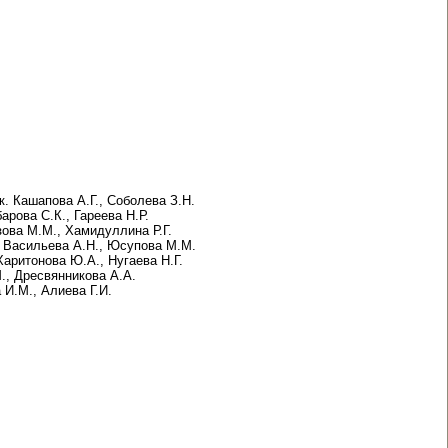
 Кашапова А.Г., Соболева З.Н.
рова С.К., Гареева Н.Р.
зова М.М., Хамидуллина Р.Г.
. Васильева А.Н., Юсупова М.М.
аритонова Ю.А., Нугаева Н.Г.
., Дресвянникова А.А.
И.М., Алиева Г.И.