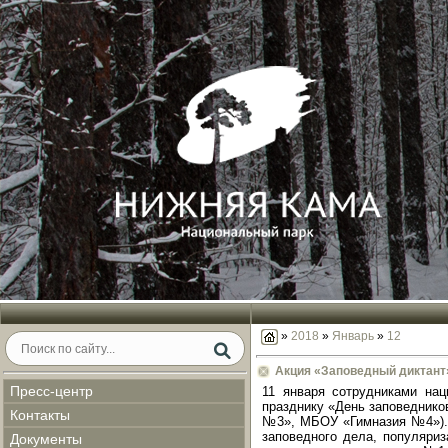
»
2018
»
Январь
»
12
Акция «Заповедный диктант
Пресс-центр
11 января сотрудниками нац
празднику «День заповедник
Контакты
№3», МБОУ «Гимназия №4»). В
заповедного дела, популяриз
Документы