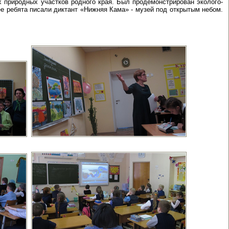
природных участков родного края. Был продемонстрирован эколого-
 ребята писали диктант «Нижняя Кама» - музей под открытым небом.