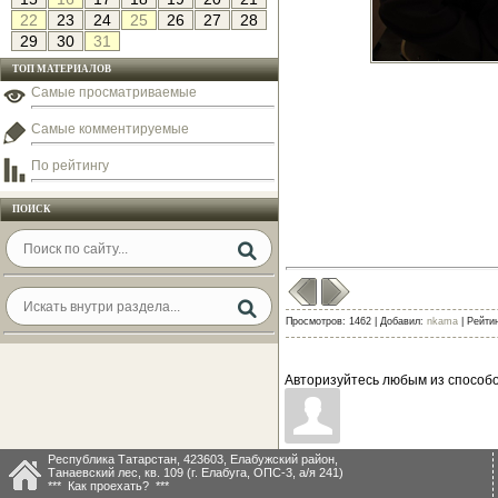
22
23
24
25
26
27
28
29
30
31
ТОП МАТЕРИАЛОВ
Самые просматриваемые
Самые комментируемые
По рейтингу
ПОИСК
Просмотров: 1462 | Добавил:
nkama
| Рейтин
Авторизуйтесь любым из способо
Республика Татарстан, 423603, Елабужский район,
Танаевский лес, кв. 109 (г. Елабуга, ОПС-3, а/я 241)
*** Как проехать? ***