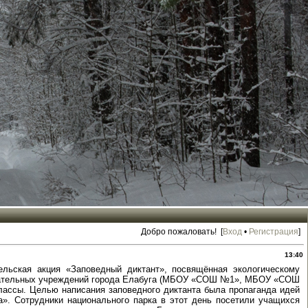
Добро пожаловать! [
Вход
•
Регистрация
]
13:40
ельская акция «Заповедный диктант», посвящённая экологическому
зовательных учреждений города Елабуга (МБОУ «СОШ №1», МБОУ «СОШ
лассы. Целью написания заповедного диктанта была пропаганда идей
а». Сотрудники национального парка в этот день посетили учащихся