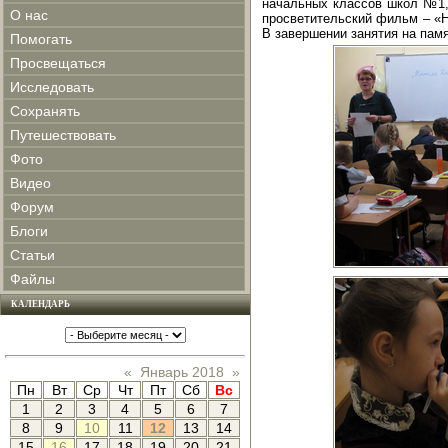
начальных классов школ №1,
О нас
просветительский фильм – «Н
В завершении занятия на пам
Помогать
Просвещаться
Исследовать
Сохранять
Путешествовать
Фото
Видео
Форум
Блоги
Статьи
Файлы
КАЛЕНДАРЬ
«
Январь 2018
»
Пн
Вт
Ср
Чт
Пт
Сб
Вс
1
2
3
4
5
6
7
8
9
10
11
12
13
14
15
16
17
18
19
20
21