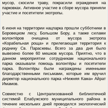
мусор, скосили траву, покрасили ограждения на
ПРОВЕРОЧНЫЙ ЛИСТ,
парковках. Активное участие в сборе мусора приняли
ПРИМЕНЯЕМЫЙ ПРИ
ОСУЩЕСТВЛЕНИИ
участие и посетители экотропы.
ГОСУДАРСТВЕННОГО НАДЗОР
ОБЛАСТИ ОХРАНЫ И
ИСПОЛЬЗОВАНИЯ ООПТ
ФЕДЕРАЛЬНОГО ЗНАЧЕНИЯ
6 июня на территории нацпарка прошли субботники в
ПРОГРАММА ПРОФИЛАКТИКИ
Боровецком лесу, Большом Бору, а также силами
РИСКОВ ПРИЧИНЕНИЯ ВРЕДА
волонтёров очищена от мусора экотропа
ПЛАН ПРОВЕДЕНИЯ ПЛАНОВ
КОНТРОЛЬНЫХ (НАДЗОРНЫХ
«Корабельная роща» и прилегающая территория к
МЕРОПРИЯТИЙ
роднику Св. Параскевы. Всего за два дня было
ИСЧЕРПЫВАЮЩИЙ ПЕРЕЧЕН
вывезено более 60 мешков мусора. Приятно, что в
СВЕДЕНИЙ, КОТОРЫЕ МОГУТ
данном мероприятии сотрудникам национального
ЗАПРАШИВАТЬСЯ КОНТРОЛ
парка оказывали помощь волонтёры и посетители
(НАДЗОРНЫМ) ОРГАНОМ У
КОНТРОЛИРУЕМОГО ЛИЦА
парка. Волонтёры были награждены именными
благодарственными письмами, которые им вручил
директор национального парка «Нижняя Кама» Айрат
Имамов.
Совместно с Централизованной библиотечной
системой Елабужского муниципального района в
течение нескольких дней проводился экологический