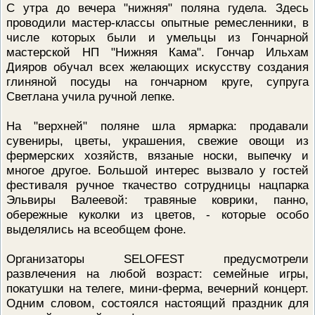
С утра до вечера "нижняя" поляна гудела. Здесь
ПРОВЕРОЧНЫЙ ЛИСТ,
проводили мастер-классы опытные ремесленники, в
ПРИМЕНЯЕМЫЙ ПРИ
ОСУЩЕСТВЛЕНИИ
числе которых были и умельцы из Гончарной
ГОСУДАРСТВЕННОГО НАДЗОР
мастерской НП "Нижняя Кама". Гончар Ильхам
ОБЛАСТИ ОХРАНЫ И
ИСПОЛЬЗОВАНИЯ ООПТ
Дияров обучал всех желающих искусству создания
ФЕДЕРАЛЬНОГО ЗНАЧЕНИЯ
глиняной посуды на гончарном круге, супруга
ПРОГРАММА ПРОФИЛАКТИКИ
Светлана учила ручной лепке.
РИСКОВ ПРИЧИНЕНИЯ ВРЕДА
ПЛАН ПРОВЕДЕНИЯ ПЛАНОВ
КОНТРОЛЬНЫХ (НАДЗОРНЫХ
На "верхней" поляне шла ярмарка: продавали
МЕРОПРИЯТИЙ
сувениры, цветы, украшения, свежие овощи из
ИСЧЕРПЫВАЮЩИЙ ПЕРЕЧЕН
фермерских хозяйств, вязаные носки, выпечку и
СВЕДЕНИЙ, КОТОРЫЕ МОГУТ
многое другое. Большой интерес вызвало у гостей
ЗАПРАШИВАТЬСЯ КОНТРОЛ
фестиваля ручное ткачество сотрудницы нацпарка
(НАДЗОРНЫМ) ОРГАНОМ У
КОНТРОЛИРУЕМОГО ЛИЦА
Эльвиры Валеевой: травяные коврики, панно,
обережные куколки из цветов, - которые особо
выделялись на всеобщем фоне.
Организаторы SELOFEST предусмотрели
развлечения на любой возраст: семейные игры,
покатушки на телеге, мини-ферма, вечерний концерт.
Одним словом, состоялся настоящий праздник для