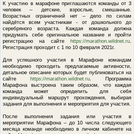
К участию в марафоне приглашаются команды от 3
ПРОВЕРОЧНЫЙ ЛИСТ,
человек – детские, взрослые, смешанные.
ПРИМЕНЯЕМЫЙ ПРИ
ОСУЩЕСТВЛЕНИИ
Возрастных ограничений нет – дело по силам
ГОСУДАРСТВЕННОГО НАДЗОР
найдётся всем участникам - от дошкольного до
ОБЛАСТИ ОХРАНЫ И
ИСПОЛЬЗОВАНИЯ ООПТ
серебряного возраста. Каждая команда должна
ФЕДЕРАЛЬНОГО ЗНАЧЕНИЯ
придумать себе оригинальное название и пройти
ПРОГРАММА ПРОФИЛАКТИКИ
регистрацию на сайте
https://marathon.wildnet.ru
.
РИСКОВ ПРИЧИНЕНИЯ ВРЕДА
Регистрация проходит с 1 по 10 февраля 2021г.
ПЛАН ПРОВЕДЕНИЯ ПЛАНОВ
КОНТРОЛЬНЫХ (НАДЗОРНЫХ
МЕРОПРИЯТИЙ
Для успешного участия в Марафоне командам
ИСЧЕРПЫВАЮЩИЙ ПЕРЕЧЕН
необходимо проходить предлагаемые активности,
СВЕДЕНИЙ, КОТОРЫЕ МОГУТ
детальное описание которых будет публиковаться на
ЗАПРАШИВАТЬСЯ КОНТРОЛ
сайте
https://marathon.wildnet.ru
. Программа
(НАДЗОРНЫМ) ОРГАНОМ У
КОНТРОЛИРУЕМОГО ЛИЦА
Марафона выстроена таким образом, что каждая
команда может определить для себя
индивидуальный маршрут прохождения, выбирая
задания для выполнения и мероприятия для участия.
После выполнения задания или участия в
мероприятии Марафона – до 10 числа следующего
месяца команде необходимо в личном кабинете на