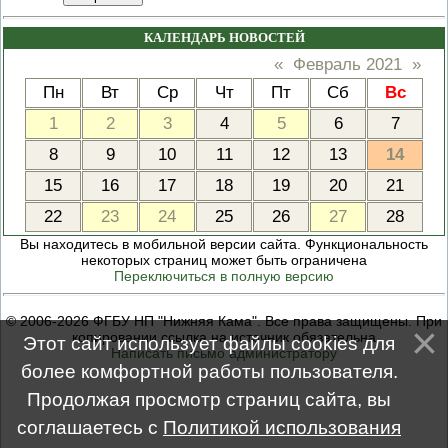
КАЛЕНДАРЬ НОВОСТЕЙ
«
Февраль 2021
»
Пн
Вт
Ср
Чт
Пт
Сб
Вс
1
2
3
4
5
6
7
8
9
10
11
12
13
14
15
16
17
18
19
20
21
22
23
24
25
26
27
28
Вы находитесь в мобильной версии сайта. Функциональность
некоторых страниц может быть ограничена
Переключиться в полную версию
© 2006-2026 ФГБУ НП "Нижняя Кама". Все права защищены. При
копировании ссылка на источник обязательна
Этот сайт использует файлы cookies для
Написать письмо администратору
более комфортной работы пользователя.
Продолжая просмотр страниц сайта, вы
соглашаетесь с
Политикой использования