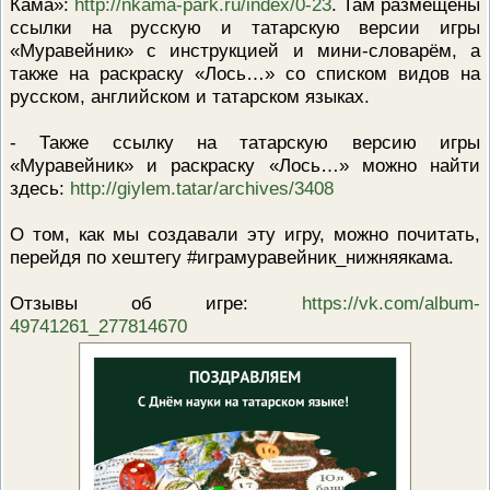
Кама»:
http://nkama-park.ru/index/0-23
. Там размещены
ссылки на русскую и татарскую версии игры
«Муравейник» с инструкцией и мини-словарём, а
также на раскраску «Лось…» со списком видов на
русском, английском и татарском языках.
- Также ссылку на татарскую версию игры
«Муравейник» и раскраску «Лось…» можно найти
здесь:
http://giylem.tatar/archives/3408
О том, как мы создавали эту игру, можно почитать,
перейдя по хештегу #играмуравейник_нижняякама.
Отзывы об игре:
https://vk.com/album-
49741261_277814670