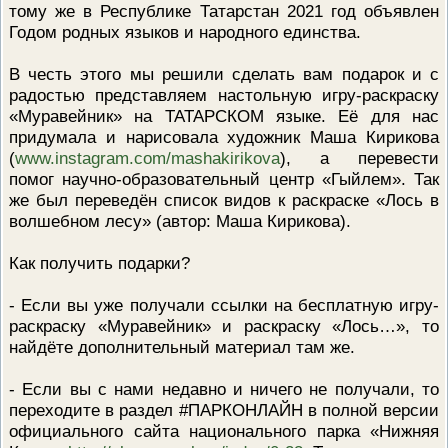
тому же в Республике Татарстан 2021 год объявлен
ПРОВЕРОЧНЫЙ ЛИСТ,
Годом родных языков и народного единства.
ПРИМЕНЯЕМЫЙ ПРИ
ОСУЩЕСТВЛЕНИИ
ГОСУДАРСТВЕННОГО НАДЗОР
В честь этого мы решили сделать вам подарок и с
ОБЛАСТИ ОХРАНЫ И
ИСПОЛЬЗОВАНИЯ ООПТ
радостью представляем настольную игру-раскраску
ФЕДЕРАЛЬНОГО ЗНАЧЕНИЯ
«Муравейник» на ТАТАРСКОМ языке. Её для нас
ПРОГРАММА ПРОФИЛАКТИКИ
придумала и нарисовала художник Маша Кирикова
РИСКОВ ПРИЧИНЕНИЯ ВРЕДА
(
www.instagram.com/mashakirikova
), а перевести
ПЛАН ПРОВЕДЕНИЯ ПЛАНОВ
КОНТРОЛЬНЫХ (НАДЗОРНЫХ
помог научно-образовательный центр «Гыйлем». Так
МЕРОПРИЯТИЙ
же был переведён список видов к раскраске «Лось в
ИСЧЕРПЫВАЮЩИЙ ПЕРЕЧЕН
волшебном лесу» (автор: Маша Кирикова).
СВЕДЕНИЙ, КОТОРЫЕ МОГУТ
ЗАПРАШИВАТЬСЯ КОНТРОЛ
Как получить подарки?
(НАДЗОРНЫМ) ОРГАНОМ У
КОНТРОЛИРУЕМОГО ЛИЦА
- Если вы уже получали ссылки на бесплатную игру-
раскраску «Муравейник» и раскраску «Лось…», то
найдёте дополнительный материал там же.
- Если вы с нами недавно и ничего не получали, то
переходите в раздел #ПАРКОНЛАЙН в полной версии
официального сайта национального парка «Нижняя