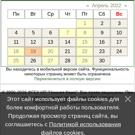
«
Апрель 2022
»
Пн
Вт
Ср
Чт
Пт
Сб
Вс
1
2
3
4
5
6
7
8
9
10
11
12
13
14
15
16
17
18
19
20
21
22
23
24
25
26
27
28
29
30
Вы находитесь в мобильной версии сайта. Функциональность
некоторых страниц может быть ограничена
Переключиться в полную версию
© 2006-2026 ФГБУ НП "Нижняя Кама". Все права защищены. При
копировании ссылка на источник обязательна
Этот сайт использует файлы cookies для
Написать письмо администратору
более комфортной работы пользователя.
Продолжая просмотр страниц сайта, вы
соглашаетесь с
Политикой использования
файлов cookies
.