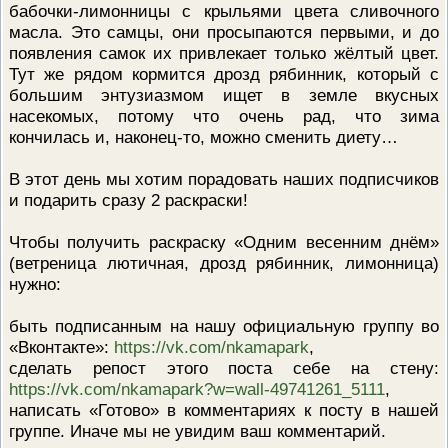
бабочки-лимонницы с крыльями цвета сливочного
ПРОВЕРОЧНЫЙ ЛИСТ,
масла. Это самцы, они просыпаются первыми, и до
ПРИМЕНЯЕМЫЙ ПРИ
ОСУЩЕСТВЛЕНИИ
появления самок их привлекает только жёлтый цвет.
ГОСУДАРСТВЕННОГО НАДЗОР
Тут же рядом кормится дрозд рябинник, который с
ОБЛАСТИ ОХРАНЫ И
ИСПОЛЬЗОВАНИЯ ООПТ
большим энтузиазмом ищет в земле вкусных
ФЕДЕРАЛЬНОГО ЗНАЧЕНИЯ
насекомых, потому что очень рад, что зима
ПРОГРАММА ПРОФИЛАКТИКИ
кончилась и, наконец-то, можно сменить диету…
РИСКОВ ПРИЧИНЕНИЯ ВРЕДА
ПЛАН ПРОВЕДЕНИЯ ПЛАНОВ
КОНТРОЛЬНЫХ (НАДЗОРНЫХ
В этот день мы хотим порадовать наших подписчиков
МЕРОПРИЯТИЙ
и подарить сразу 2 раскраски!
ИСЧЕРПЫВАЮЩИЙ ПЕРЕЧЕН
СВЕДЕНИЙ, КОТОРЫЕ МОГУТ
Чтобы получить раскраску «Одним весенним днём»
ЗАПРАШИВАТЬСЯ КОНТРОЛ
(ветреница лютичная, дрозд рябинник, лимонница)
(НАДЗОРНЫМ) ОРГАНОМ У
КОНТРОЛИРУЕМОГО ЛИЦА
нужно:
быть подписанным на нашу официальную группу во
«Вконтакте»:
https://vk.com/nkamapark
,
сделать репост этого поста себе на стену:
https://vk.com/nkamapark?w=wall-49741261_5111
,
написать «Готово» в комментариях к посту в нашей
группе. Иначе мы не увидим ваш комментарий.