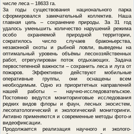
числе леса – 18633 га.
ПРОВЕРОЧНЫЙ ЛИСТ,
За годы существования национального парка
ПРИМЕНЯЕМЫЙ ПРИ
ОСУЩЕСТВЛЕНИИ
сформировался замечательный коллектив. Наша
ГОСУДАРСТВЕННОГО НАДЗОР
главная цель – сохранение природы. За 31 год
ОБЛАСТИ ОХРАНЫ И
ИСПОЛЬЗОВАНИЯ ООПТ
удалось уменьшить количество нарушений режима
ФЕДЕРАЛЬНОГО ЗНАЧЕНИЯ
особо охраняемой природной территории,
ПРОГРАММА ПРОФИЛАКТИКИ
сократилось число случаев браконьерства,
РИСКОВ ПРИЧИНЕНИЯ ВРЕДА
незаконной охоты и рыбной ловли, выведены на
ПЛАН ПРОВЕДЕНИЯ ПЛАНОВ
КОНТРОЛЬНЫХ (НАДЗОРНЫХ
оптимальный уровень объёмы лесохозяйственных
МЕРОПРИЯТИЙ
работ, отрегулирован поток отдыхающих. Задача
ИСЧЕРПЫВАЮЩИЙ ПЕРЕЧЕН
первостепенной важности – сохранить леса и луга от
СВЕДЕНИЙ, КОТОРЫЕ МОГУТ
пожаров. Эффективно действуют мобильные
ЗАПРАШИВАТЬСЯ КОНТРОЛ
оперативные группы, они оснащены всем
(НАДЗОРНЫМ) ОРГАНОМ У
КОНТРОЛИРУЕМОГО ЛИЦА
необходимым. Одно из приоритетных направлений
нашей работы – научно-исследовательское.
Постоянно ведутся мониторинговые исследования
редких видов флоры и фаун, лесных экосистем,
лесопатологический и экологический мониторинги.
Активно применяются и современные методы фото-и
видеофиксации.
Продолжается реализация научного и эколого-