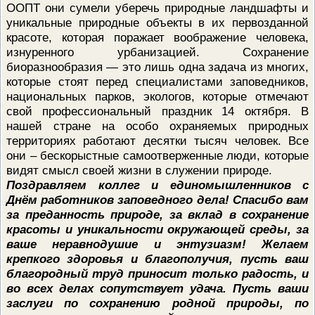
ООПТ они сумели уберечь природные ландшафты и
ПРОВЕРОЧНЫЙ ЛИСТ,
уникальные природные объекты в их первозданной
ПРИМЕНЯЕМЫЙ ПРИ
ОСУЩЕСТВЛЕНИИ
красоте, которая поражает воображение человека,
ГОСУДАРСТВЕННОГО НАДЗОР
изнуренного урбанизацией. Сохранение
ОБЛАСТИ ОХРАНЫ И
ИСПОЛЬЗОВАНИЯ ООПТ
биоразнообразия — это лишь одна задача из многих,
ФЕДЕРАЛЬНОГО ЗНАЧЕНИЯ
которые стоят перед специалистами заповедников,
ПРОГРАММА ПРОФИЛАКТИКИ
национальных парков, экологов, которые отмечают
РИСКОВ ПРИЧИНЕНИЯ ВРЕДА
свой профессиональный праздник 14 октября. В
ПЛАН ПРОВЕДЕНИЯ ПЛАНОВ
КОНТРОЛЬНЫХ (НАДЗОРНЫХ
нашей стране на особо охраняемых природных
МЕРОПРИЯТИЙ
территориях работают десятки тысяч человек. Все
ИСЧЕРПЫВАЮЩИЙ ПЕРЕЧЕН
они – бескорыстные самоотверженные люди, которые
СВЕДЕНИЙ, КОТОРЫЕ МОГУТ
видят смысл своей жизни в служении природе.
ЗАПРАШИВАТЬСЯ КОНТРОЛ
Поздравляем коллег и единомышленников с
(НАДЗОРНЫМ) ОРГАНОМ У
КОНТРОЛИРУЕМОГО ЛИЦА
Днём работников заповедного дела! Спасибо вам
за преданность природе, за вклад в сохранение
красоты и уникальности окружающей среды, за
ваше неравнодушие и энтузиазм! Желаем
крепкого здоровья и благополучия, пусть ваш
благородный труд приносит только радость, и
во всех делах сопутствует удача. Пусть ваши
заслуги по сохранению родной природы, по