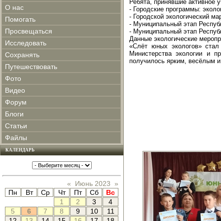
Ребята, принявшие активное 
О нас
- Городские программы: эколо
- Городской экологический 
Помогать
- Муниципальный этап Республ
Просвещаться
- Муниципальный этап Респуб
Данные экологические меропр
Исследовать
«Слёт юных экологов» стал 
Министерства экологии и пр
Сохранять
получилось ярким, весёлым и
Путешествовать
Фото
Видео
Форум
Блоги
Статьи
Файлы
КАЛЕНДАРЬ
«
Июнь 2023
»
Пн
Вт
Ср
Чт
Пт
Сб
Вс
1
2
3
4
5
6
7
8
9
10
11
12
13
14
15
16
17
18