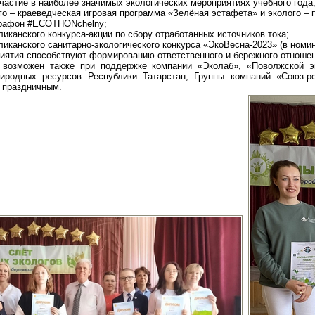
участие в наиболее значимых экологических мероприятиях учебного год
го – краеведческая игровая программа «Зелёная эстафета» и эколого –
марафон #ECOTHONchelny;
иканского конкурса-акции по сбору отработанных источников тока;
ликанского санитарно-экологического конкурса «ЭкоВесна-2023» (в ном
иятия способствуют формированию ответственного и бережного отноше
возможен также при поддержке компании «Эколаб», «Поволжской эк
иродных ресурсов Республики Татарстан, Группы компаний «Союз-р
 праздничным.