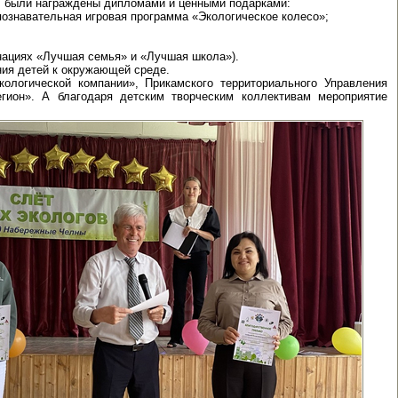
а, были награждены дипломами и ценными подарками:
 познавательная игровая программа «Экологическое колесо»;
инациях «Лучшая семья» и «Лучшая школа»).
ния детей к окружающей среде.
ологической компании», Прикамского территориального Управления
егион». А благодаря детским творческим коллективам мероприятие