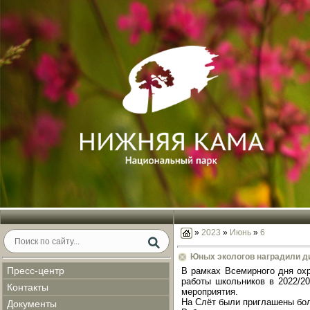
»
2023
»
Июнь
»
6
Юных экологов наградили д
Пресс-центр
В рамках Всемирного дня ох
работы школьников в 2022/2
Контакты
мероприятия.
На Слёт были приглашены бол
Документы