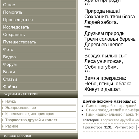
О нас
***
Природа наша!
Помогать
Сохранить твои блага
Просвещаться
Людей забота.
Исследовать
***
Друзьям природы
Сохранять
Трели соловья беречь,
Путешествовать
Деревьев шепот.
Фото
***
Воздух пылью сыт.
Видео
Леса уничтожая,
Форум
Себя погубим.
Блоги
***
Земля прекрасна:
Статьи
Небо, птицы, облака
Файлы
Живут и дышат.
РАЗДЕЛЫ И КАТЕГОРИИ
Наука
Другие похожие материалы:
Символ мира без страданий
Экопросвещение
Стихи победителей и призёро
Краеведение, история края
Гимн национального парка "
Творчество друзей и коллег
Категория:
Творчество друзей и ко
Разное
Просмотров:
3131
| Рейтинг:
5.0
|
ТОП МАТЕРИАЛОВ