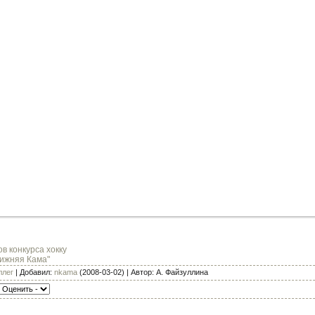
в конкурса хокку
Нижняя Кама"
ллег
| Добавил:
nkama
(2008-03-02) | Автор: А. Файзуллина