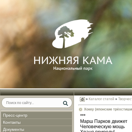
»
Каталог статей
»
Творчес
Хокку (японские трёхстиш
Пресс-центр
***
Марш Парков движет
Контакты
Человеческую мощь
Документы
Храня природу!