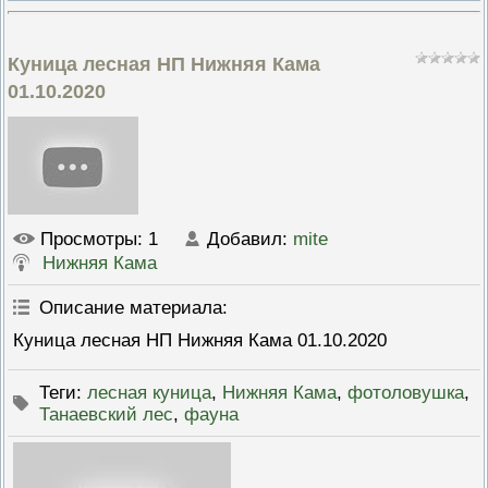
ПРОВЕРОЧНЫЙ ЛИСТ,
ПРИМЕНЯЕМЫЙ ПРИ
ОСУЩЕСТВЛЕНИИ
Куница лесная НП Нижняя Кама
ГОСУДАРСТВЕННОГО НАДЗОР
ОБЛАСТИ ОХРАНЫ И
01.10.2020
ИСПОЛЬЗОВАНИЯ ООПТ
ФЕДЕРАЛЬНОГО ЗНАЧЕНИЯ
ПРОГРАММА ПРОФИЛАКТИКИ
РИСКОВ ПРИЧИНЕНИЯ ВРЕДА
ПЛАН ПРОВЕДЕНИЯ ПЛАНОВ
КОНТРОЛЬНЫХ (НАДЗОРНЫХ
МЕРОПРИЯТИЙ
Просмотры
: 1
Добавил
:
mite
ИСЧЕРПЫВАЮЩИЙ ПЕРЕЧЕН
СВЕДЕНИЙ, КОТОРЫЕ МОГУТ
Нижняя Кама
ЗАПРАШИВАТЬСЯ КОНТРОЛ
(НАДЗОРНЫМ) ОРГАНОМ У
КОНТРОЛИРУЕМОГО ЛИЦА
Описание материала
:
Куница лесная НП Нижняя Кама 01.10.2020
Теги
:
лесная куница
,
Нижняя Кама
,
фотоловушка
,
Танаевский лес
,
фауна