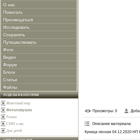
О нас
Помогать
Просвещаться
Исследовать
Сохранять
Путешествовать
Фото
Видео
Форум
Блоги
Статьи
Файлы
РАЗДЕЛЫ И КАТЕГОРИИ
Животный мир
Фотоловушка
Просмотры
: 0
Доба
Разное
СМИ о нас
Описание материала
:
Для детей
Куница лесная 04.12.2020 НП