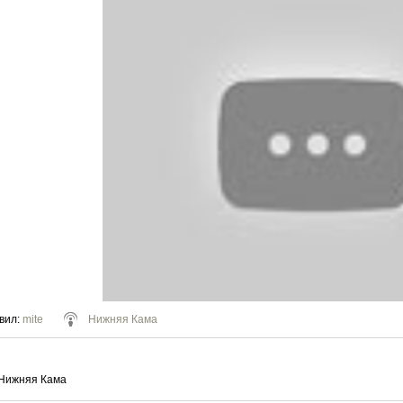
вил
:
mite
Нижняя Кама
 Нижняя Кама