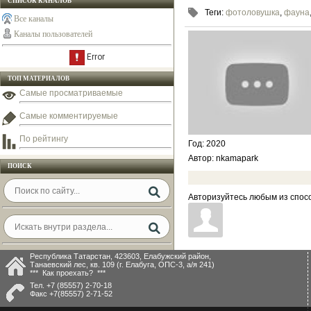
СПИСОК КАНАЛОВ
Теги
:
фотоловушка
,
фауна
Все каналы
Каналы пользователей
ТОП МАТЕРИАЛОВ
Самые просматриваемые
Самые комментируемые
По рейтингу
Год
: 2020
Автор
: nkamapark
ПОИСК
Авторизуйтесь любым из спосо
Республика Татарстан, 423603, Елабужский район,
Танаевский лес, кв. 109 (г. Елабуга, ОПС-3, а/я 241)
*** Как проехать? ***
Тел.
+7 (85557) 2-70-18
Факс
+7(85557) 2-71-52