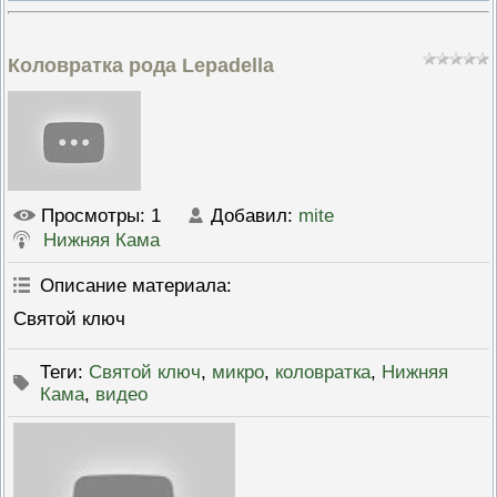
ПРОВЕРОЧНЫЙ ЛИСТ,
ПРИМЕНЯЕМЫЙ ПРИ
ОСУЩЕСТВЛЕНИИ
Коловратка рода Lepadella
ГОСУДАРСТВЕННОГО НАДЗОР
ОБЛАСТИ ОХРАНЫ И
ИСПОЛЬЗОВАНИЯ ООПТ
ФЕДЕРАЛЬНОГО ЗНАЧЕНИЯ
ПРОГРАММА ПРОФИЛАКТИКИ
РИСКОВ ПРИЧИНЕНИЯ ВРЕДА
ПЛАН ПРОВЕДЕНИЯ ПЛАНОВ
КОНТРОЛЬНЫХ (НАДЗОРНЫХ
МЕРОПРИЯТИЙ
Просмотры
: 1
Добавил
:
mite
Нижняя Кама
ИСЧЕРПЫВАЮЩИЙ ПЕРЕЧЕН
СВЕДЕНИЙ, КОТОРЫЕ МОГУТ
ЗАПРАШИВАТЬСЯ КОНТРОЛ
Описание материала
:
(НАДЗОРНЫМ) ОРГАНОМ У
КОНТРОЛИРУЕМОГО ЛИЦА
Святой ключ
Теги
:
Святой ключ
,
микро
,
коловратка
,
Нижняя
Кама
,
видео