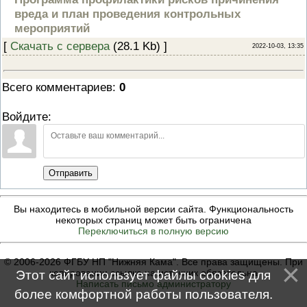
ПРОВЕРОЧНЫЙ ЛИСТ,
вреда и план проведения контрольных
ПРИМЕНЯЕМЫЙ ПРИ
мероприятий
ОСУЩЕСТВЛЕНИИ
ГОСУДАРСТВЕННОГО НАДЗОР
[
Скачать с сервера
(28.1 Kb) ]
2022-10-03, 13:35
ОБЛАСТИ ОХРАНЫ И
ИСПОЛЬЗОВАНИЯ ООПТ
ФЕДЕРАЛЬНОГО ЗНАЧЕНИЯ
Всего комментариев
:
0
ПРОГРАММА ПРОФИЛАКТИКИ
РИСКОВ ПРИЧИНЕНИЯ ВРЕДА
ПЛАН ПРОВЕДЕНИЯ ПЛАНОВ
Войдите:
КОНТРОЛЬНЫХ (НАДЗОРНЫХ
МЕРОПРИЯТИЙ
ИСЧЕРПЫВАЮЩИЙ ПЕРЕЧЕН
СВЕДЕНИЙ, КОТОРЫЕ МОГУТ
ЗАПРАШИВАТЬСЯ КОНТРОЛ
Отправить
(НАДЗОРНЫМ) ОРГАНОМ У
КОНТРОЛИРУЕМОГО ЛИЦА
Вы находитесь в мобильной версии сайта. Функциональность
некоторых страниц может быть ограничена
Переключиться в полную версию
© 2006-2026 ФГБУ НП "Нижняя Кама". Все права защищены. При
копировании ссылка на источник обязательна
Этот сайт использует файлы cookies для
Написать письмо администратору
более комфортной работы пользователя.