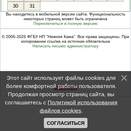
ПРОВЕРОЧНЫЙ ЛИСТ,
30
31
ПРИМЕНЯЕМЫЙ ПРИ
ОСУЩЕСТВЛЕНИИ
Вы находитесь в мобильной версии сайта. Функциональность
ГОСУДАРСТВЕННОГО НАДЗОР
некоторых страниц может быть ограничена
ОБЛАСТИ ОХРАНЫ И
Переключиться в полную версию
ИСПОЛЬЗОВАНИЯ ООПТ
ФЕДЕРАЛЬНОГО ЗНАЧЕНИЯ
© 2006-2026 ФГБУ НП "Нижняя Кама". Все права защищены. При
ПРОГРАММА ПРОФИЛАКТИКИ
копировании ссылка на источник обязательна
РИСКОВ ПРИЧИНЕНИЯ ВРЕДА
Написать письмо администратору
ПЛАН ПРОВЕДЕНИЯ ПЛАНОВ
КОНТРОЛЬНЫХ (НАДЗОРНЫХ
МЕРОПРИЯТИЙ
ИСЧЕРПЫВАЮЩИЙ ПЕРЕЧЕН
СВЕДЕНИЙ, КОТОРЫЕ МОГУТ
ЗАПРАШИВАТЬСЯ КОНТРОЛ
(НАДЗОРНЫМ) ОРГАНОМ У
Этот сайт использует файлы cookies для
КОНТРОЛИРУЕМОГО ЛИЦА
более комфортной работы пользователя.
Продолжая просмотр страниц сайта, вы
соглашаетесь с
Политикой использования
файлов cookies
.
СОГЛАСИТЬСЯ